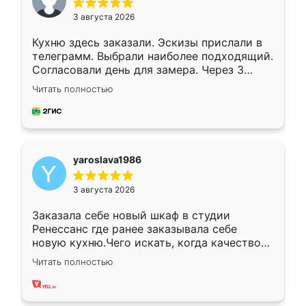
3 августа 2026
Кухню здесь заказали. Эскизы прислали в
телеграмм. Выбрали наиболее подходящий.
Согласовали день для замера. Через 3
недели кухня была уже готова. Остались
Читать полностью
довольны работой. Спасибо Ренессанс
мебель за качественную работу!
yaroslava1986
3 августа 2026
Заказала себе новый шкаф в студии
Ренессанс где ранее заказывала себе
новую кухню.Чего искать, когда качеством
вполне довольна. Служит кухня уже почти
Читать полностью
два года, нареканий нет.