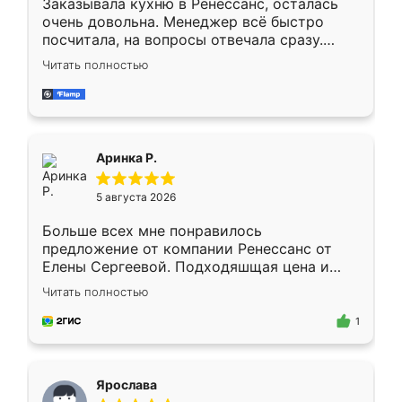
Заказывала кухню в Ренессанс, осталась
очень довольна. Менеджер всё быстро
посчитала, на вопросы отвечала сразу.
Замерщик приехал в субботу, подошёл к
Читать полностью
делу со всей ответственностью. Собрали
за день, ребята работали аккуратно, даже
пыли почти не было. Качество отличное,
ящики ходят плавно, ничего не скрипит.
Всё подошло как влитое.
Аринка Р.
5 августа 2026
Больше всех мне понравилось
предложение от компании Ренессанс от
Елены Сергеевой. Подходяшщая цена и
короткие сроки изготовления. Приехавший
Читать полностью
для замера сотрудник Владислав
предложил по моему эскизу самый
1
подходящий вариант шкафа. Немного его
видоизменил, получилось даже лучше, чем
я хотела.
Ярослава