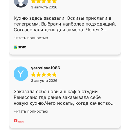
3 августа 2026
Кухню здесь заказали. Эскизы прислали в
телеграмм. Выбрали наиболее подходящий.
Согласовали день для замера. Через 3
недели кухня была уже готова. Остались
Читать полностью
довольны работой. Спасибо Ренессанс
мебель за качественную работу!
yaroslava1986
3 августа 2026
Заказала себе новый шкаф в студии
Ренессанс где ранее заказывала себе
новую кухню.Чего искать, когда качеством
вполне довольна. Служит кухня уже почти
Читать полностью
два года, нареканий нет.