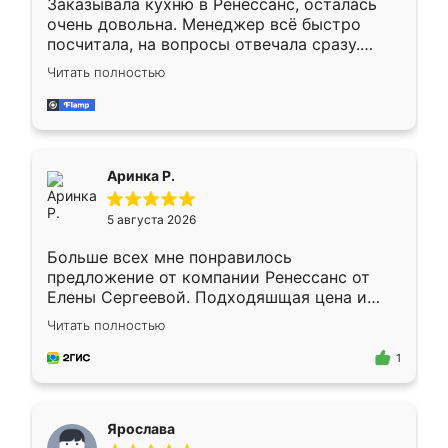
Заказывала кухню в Ренессанс, осталась
очень довольна. Менеджер всё быстро
посчитала, на вопросы отвечала сразу.
Замерщик приехал в субботу, подошёл к
Читать полностью
делу со всей ответственностью. Собрали
за день, ребята работали аккуратно, даже
пыли почти не было. Качество отличное,
ящики ходят плавно, ничего не скрипит.
Всё подошло как влитое.
Аринка Р.
5 августа 2026
Больше всех мне понравилось
предложение от компании Ренессанс от
Елены Сергеевой. Подходяшщая цена и
короткие сроки изготовления. Приехавший
Читать полностью
для замера сотрудник Владислав
предложил по моему эскизу самый
1
подходящий вариант шкафа. Немного его
видоизменил, получилось даже лучше, чем
я хотела.
Ярослава