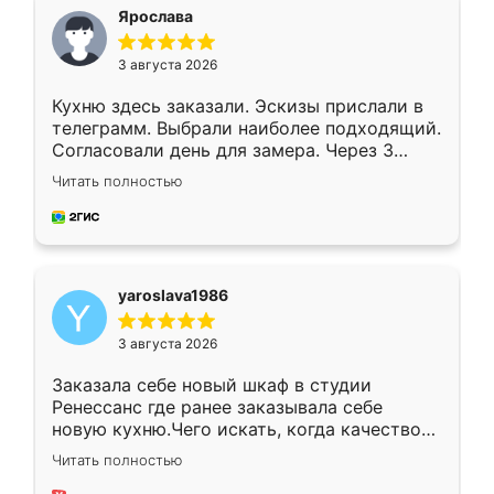
я хотела.
Ярослава
3 августа 2026
Кухню здесь заказали. Эскизы прислали в
телеграмм. Выбрали наиболее подходящий.
Согласовали день для замера. Через 3
недели кухня была уже готова. Остались
Читать полностью
довольны работой. Спасибо Ренессанс
мебель за качественную работу!
yaroslava1986
3 августа 2026
Заказала себе новый шкаф в студии
Ренессанс где ранее заказывала себе
новую кухню.Чего искать, когда качеством
вполне довольна. Служит кухня уже почти
Читать полностью
два года, нареканий нет.