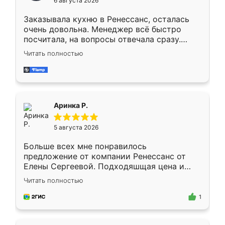
6 августа 2026
мебели буду заказывать только здесь.
Заказывала кухню в Ренессанс, осталась
очень довольна. Менеджер всё быстро
посчитала, на вопросы отвечала сразу.
Замерщик приехал в субботу, подошёл к
Читать полностью
делу со всей ответственностью. Собрали
за день, ребята работали аккуратно, даже
пыли почти не было. Качество отличное,
ящики ходят плавно, ничего не скрипит.
Всё подошло как влитое.
Аринка Р.
5 августа 2026
Больше всех мне понравилось
предложение от компании Ренессанс от
Елены Сергеевой. Подходяшщая цена и
короткие сроки изготовления. Приехавший
Читать полностью
для замера сотрудник Владислав
предложил по моему эскизу самый
1
подходящий вариант шкафа. Немного его
видоизменил, получилось даже лучше, чем