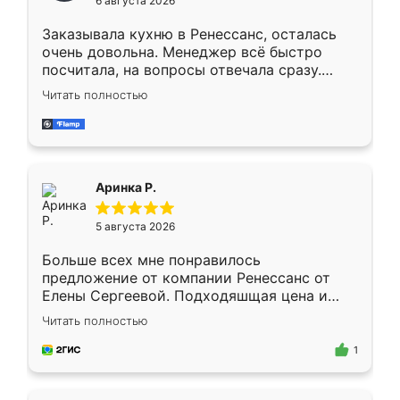
6 августа 2026
мебели буду заказывать только здесь.
Заказывала кухню в Ренессанс, осталась
очень довольна. Менеджер всё быстро
посчитала, на вопросы отвечала сразу.
Замерщик приехал в субботу, подошёл к
Читать полностью
делу со всей ответственностью. Собрали
за день, ребята работали аккуратно, даже
пыли почти не было. Качество отличное,
ящики ходят плавно, ничего не скрипит.
Всё подошло как влитое.
Аринка Р.
5 августа 2026
Больше всех мне понравилось
предложение от компании Ренессанс от
Елены Сергеевой. Подходяшщая цена и
короткие сроки изготовления. Приехавший
Читать полностью
для замера сотрудник Владислав
предложил по моему эскизу самый
1
подходящий вариант шкафа. Немного его
видоизменил, получилось даже лучше, чем