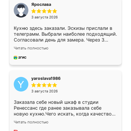
я хотела.
Ярослава
3 августа 2026
Кухню здесь заказали. Эскизы прислали в
телеграмм. Выбрали наиболее подходящий.
Согласовали день для замера. Через 3
недели кухня была уже готова. Остались
Читать полностью
довольны работой. Спасибо Ренессанс
мебель за качественную работу!
yaroslava1986
3 августа 2026
Заказала себе новый шкаф в студии
Ренессанс где ранее заказывала себе
новую кухню.Чего искать, когда качеством
вполне довольна. Служит кухня уже почти
Читать полностью
два года, нареканий нет.