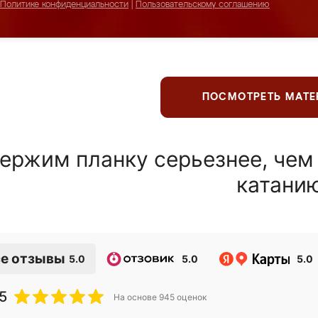
Политике конфиденциальности
|
Пользовательскому соглашению
ПОСМОТРЕТЬ МАТ
ержим планку серьезнее, чем
катани
е отзывы
5.0
5.0
5.0
5
На основе
945
оценок