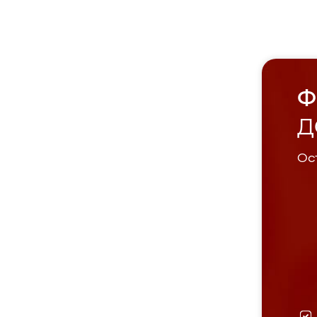
Ф
Д
Ост