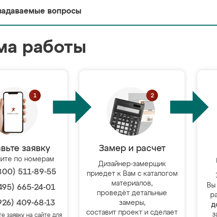
задаваемые вопросы
ма работы
вьте заявку
Замер и расчет
ите по номерам
Дизайнер-замерщик
800) 511-89-55
приедет к Вам с каталогом
материалов,
Вы
495) 665-24-01
проведёт детальные
р
926) 409-68-13
замеры,
д
составит проект и сделает
з
те заявку на сайте для