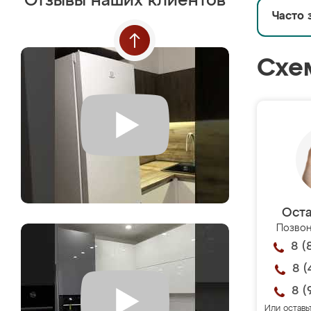
Отзывы наших клиентов
Часто 
Схе
Оста
Позвон
8 (
8 (
8 (
Или оставь