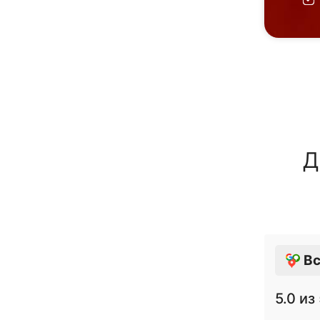
Д
Вс
5.0
из 