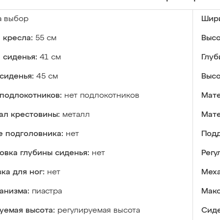
а выбор
Шири
 кресла:
55 см
Высо
 сиденья:
41 см
Глуб
сиденья:
45 см
Высо
подлокотников:
нет подлокотников
Мате
ал крестовины:
металл
Мате
е подголовника:
нет
Подд
овка глубины сиденья:
нет
Регу
ка для ног:
нет
Меха
анизма:
пиастра
Макс
уемая высота:
регулируемая высота
Сиде