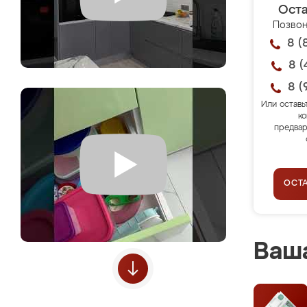
Оста
Позвон
8 (
8 (
8 (
Или оставь
ко
предвар
ОСТ
Ваша