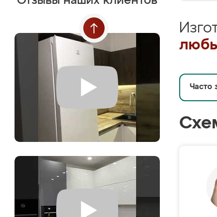
Отзывы наших клиентов
Изго
любы
Часто 
Схе