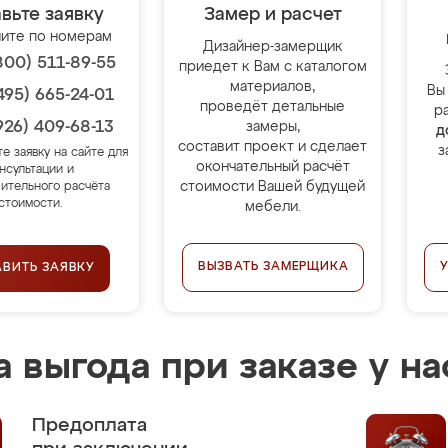
вьте заявку
Замер и расчет
ите по номерам
Дизайнер-замерщик
800) 511-89-55
приедет к Вам с каталогом
материалов,
Вы
495) 665-24-01
проведёт детальные
р
926) 409-68-13
замеры,
д
составит проект и сделает
з
те заявку на сайте для
окончательный расчёт
нсультации и
стоимости Вашей будущей
ительного расчёта
стоимости.
мебели.
ВЫЗВАТЬ ЗАМЕРЩИКА
АВИТЬ ЗАЯВКУ
 выгода при заказе у на
Предоплата