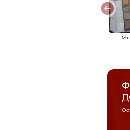
Мат
Ф
Д
Ост