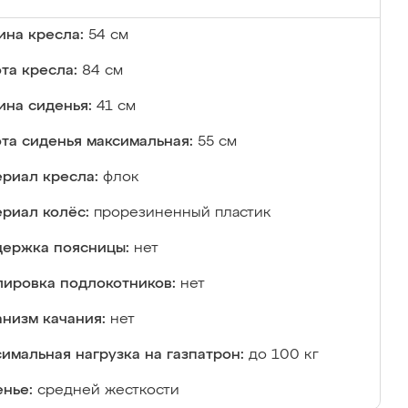
на кресла:
54 см
та кресла:
84 см
ина сиденья:
41 см
та сиденья максимальная:
55 см
риал кресла:
флок
риал колёс:
прорезиненный пластик
ержка поясницы:
нет
лировка подлокотников:
нет
низм качания:
нет
имальная нагрузка на газпатрон:
до 100 кг
нье:
средней жесткости