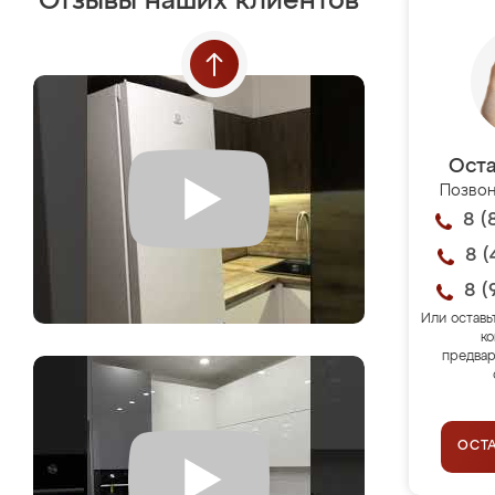
Отзывы наших клиентов
Оста
Позвон
8 (
8 (
8 (
Или оставь
ко
предвар
ОСТ