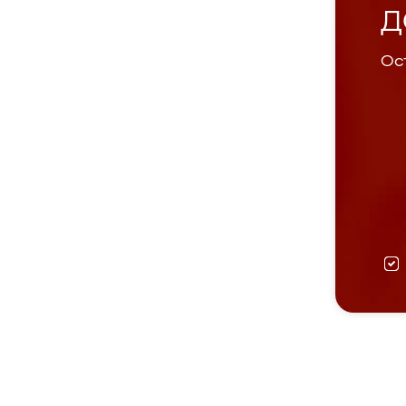
Д
Ост