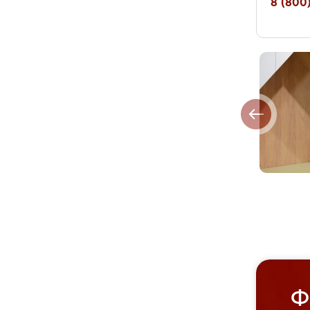
8 (800)
Ф