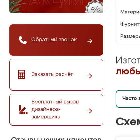
Матери
Фурнит
Размер
Обратный звонок
Изго
любы
Заказать расчёт
Часто 
Бесплатный вызов
дизайнера-
замерщика
Схе