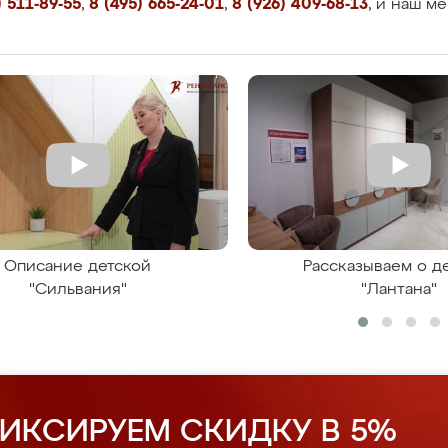
 511-89-55
,
8 (495) 665-24-01
,
8 (926) 409-68-13
, и наш м
Описание детской
Рассказываем о д
"Сильвания"
"Лантана"
ИКСИРУЕМ СКИДКУ В 5%