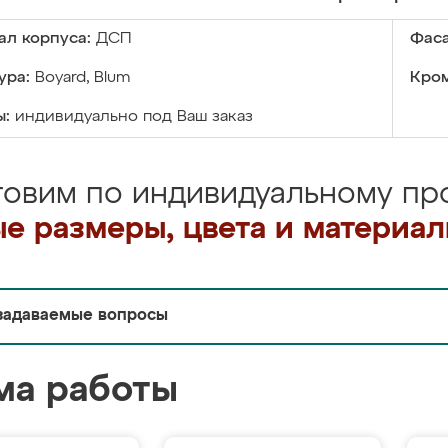
ал корпуса:
ДСП
Фаса
ура:
Boyard, Blum
Кром
ы:
индивидуально под Ваш заказ
товим по индивидуальному про
е размеры, цвета и материа
задаваемые вопросы
ма работы