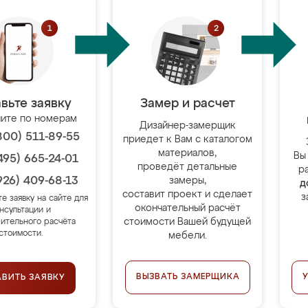
вьте заявку
Замер и расчет
ите по номерам
Дизайнер-замерщик
800) 511-89-55
приедет к Вам с каталогом
материалов,
Вы
495) 665-24-01
проведёт детальные
р
926) 409-68-13
замеры,
д
составит проект и сделает
з
те заявку на сайте для
окончательный расчёт
нсультации и
стоимости Вашей будущей
ительного расчёта
стоимости.
мебели.
ВЫЗВАТЬ ЗАМЕРЩИКА
АВИТЬ ЗАЯВКУ