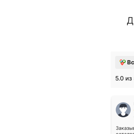
Д
Вс
5.0
из 
Заказыв