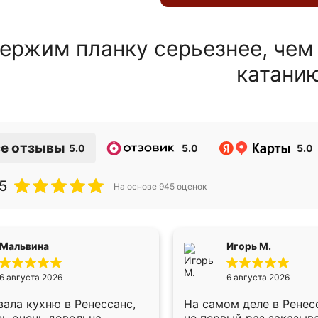
ержим планку серьезнее, чем
катани
е отзывы
5.0
5.0
5.0
5
На основе
945
оценок
Мальвина
Игорь М.
6 августа 2026
6 августа 2026
ала кухню в Ренессанс,
На самом деле в Ренес