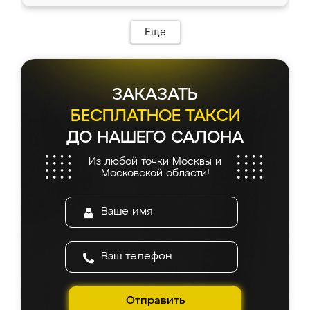
доставкой тоже никаких проблем не
возникло. Сборку выполнили аккуратно,
мебель сразу встала на свое место без
Еще
каких-либо доработок. Качеством осталась
довольна, все выглядит так, как и ожидала.
ЗАКАЗАТЬ
БЕСПЛАТНОЕ ТАКСИ
ДО НАШЕГО САЛОНА
Из любой точки Москвы и
Московской области!
Отправить