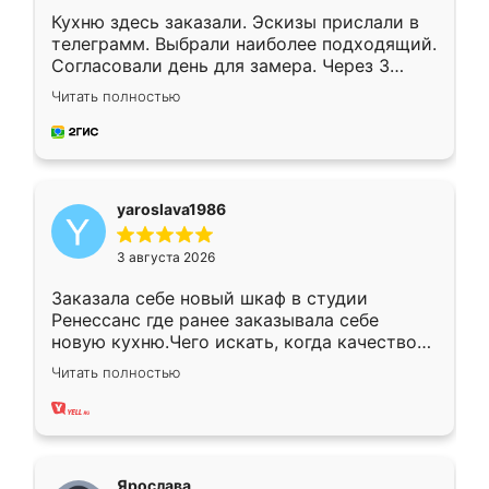
Кухню здесь заказали. Эскизы прислали в
телеграмм. Выбрали наиболее подходящий.
Согласовали день для замера. Через 3
недели кухня была уже готова. Остались
Читать полностью
довольны работой. Спасибо Ренессанс
мебель за качественную работу!
yaroslava1986
3 августа 2026
Заказала себе новый шкаф в студии
Ренессанс где ранее заказывала себе
новую кухню.Чего искать, когда качеством
вполне довольна. Служит кухня уже почти
Читать полностью
два года, нареканий нет.
Ярослава