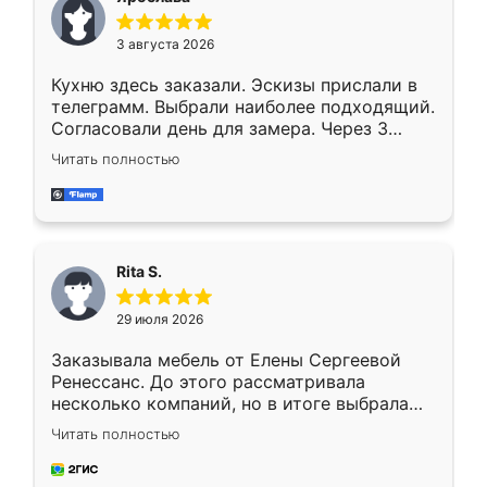
3 августа 2026
Кухню здесь заказали. Эскизы прислали в
телеграмм. Выбрали наиболее подходящий.
Согласовали день для замера. Через 3
недели кухня была уже готова. Остались
Читать полностью
довольны работой. Спасибо Ренессанс
мебель за качественную работу!
Rita S.
29 июля 2026
Заказывала мебель от Елены Сергеевой
Ренессанс. До этого рассматривала
несколько компаний, но в итоге выбрала
эту. Сначала обговорили условия, потом
Читать полностью
приехал замерщик, всё спокойно объяснил
и снял размеры. Изготовили в срок, с