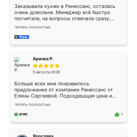
Заказывала кухню в Ренессанс, осталась
очень довольна. Менеджер всё быстро
посчитала, на вопросы отвечала сразу.
Замерщик приехал в субботу, подошёл к
Читать полностью
делу со всей ответственностью. Собрали
за день, ребята работали аккуратно, даже
пыли почти не было. Качество отличное,
ящики ходят плавно, ничего не скрипит.
Всё подошло как влитое.
Аринка Р.
5 августа 2026
Больше всех мне понравилось
предложение от компании Ренессанс от
Елены Сергеевой. Подходяшщая цена и
короткие сроки изготовления. Приехавший
Читать полностью
для замера сотрудник Владислав
предложил по моему эскизу самый
1
подходящий вариант шкафа. Немного его
видоизменил, получилось даже лучше, чем
я хотела.
Ярослава