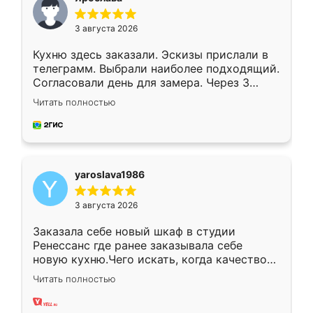
3 августа 2026
Кухню здесь заказали. Эскизы прислали в
телеграмм. Выбрали наиболее подходящий.
Согласовали день для замера. Через 3
недели кухня была уже готова. Остались
Читать полностью
довольны работой. Спасибо Ренессанс
мебель за качественную работу!
yaroslava1986
3 августа 2026
Заказала себе новый шкаф в студии
Ренессанс где ранее заказывала себе
новую кухню.Чего искать, когда качеством
вполне довольна. Служит кухня уже почти
Читать полностью
два года, нареканий нет.