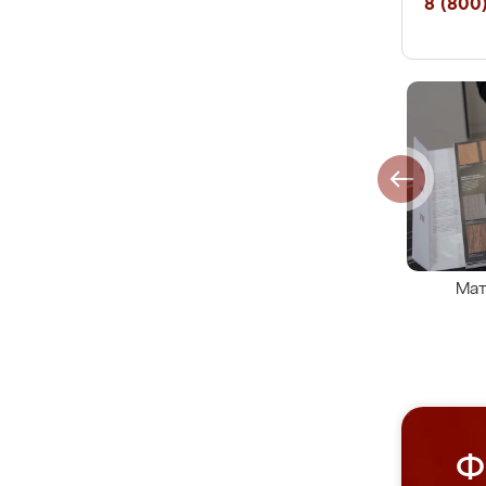
8 (800)
Мат
Ф