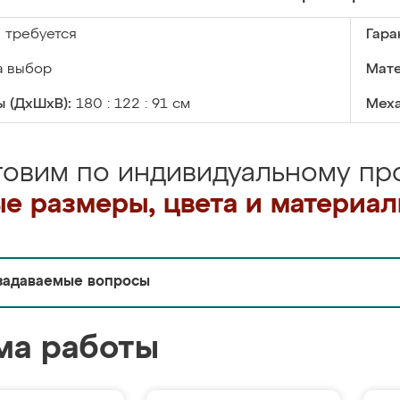
:
требуется
Гара
а выбор
Мате
 (ДхШхВ):
180 : 122 : 91 см
Меха
товим по индивидуальному про
е размеры, цвета и материа
задаваемые вопросы
ма работы