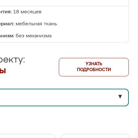
нтия:
18 месяцев
риал:
мебельная ткань
низм:
без механизма
екту:
УЗНАТЬ
лы
ПОДРОБНОСТИ
▼