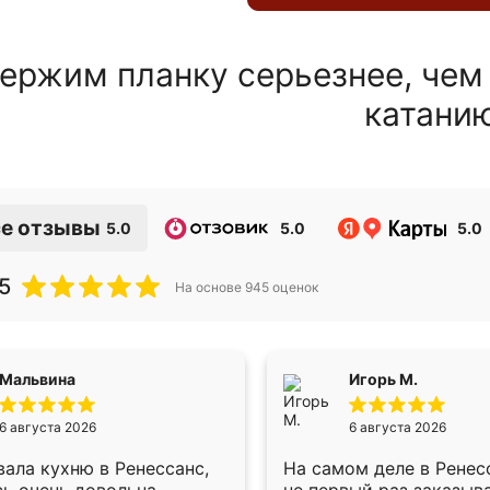
ержим планку серьезнее, чем
катани
е отзывы
5.0
5.0
5.0
5
На основе
945
оценок
Мальвина
Игорь М.
6 августа 2026
6 августа 2026
ала кухню в Ренессанс,
На самом деле в Ренес