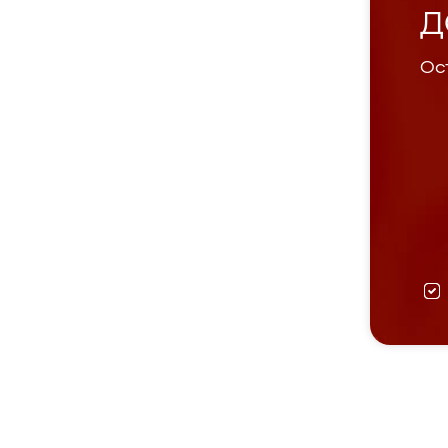
Д
Ост