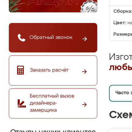
Сборка
Цвет:
н
Размеры
Обратный звонок
Изго
любы
Заказать расчёт
Часто 
Бесплатный вызов
дизайнера-
замерщика
Схе