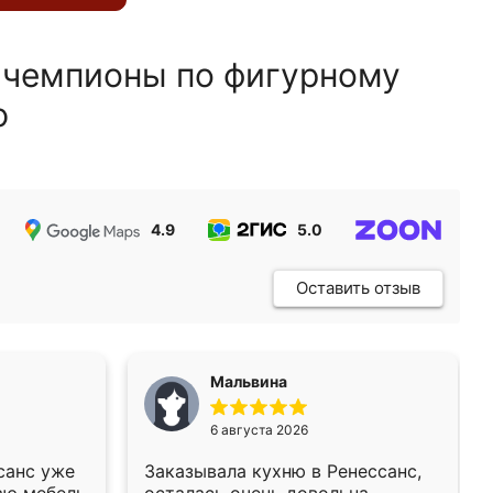
 чемпионы по фигурному
ю
4.9
5.0
5.0
Оставить отзыв
Мальвина
6 августа 2026
санс уже
Заказывала кухню в Ренессанс,