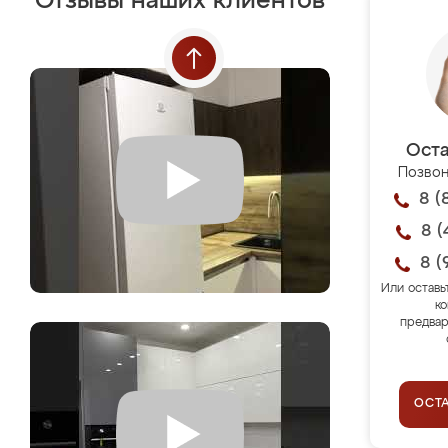
Отзывы наших клиентов
Оста
Позвон
8 (
8 (
8 (
Или оставь
ко
предвар
ОСТ