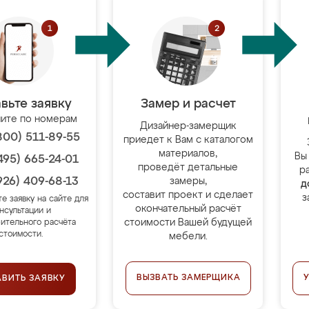
вьте заявку
Замер и расчет
ите по номерам
Дизайнер-замерщик
800) 511-89-55
приедет к Вам с каталогом
материалов,
Вы
495) 665-24-01
проведёт детальные
р
926) 409-68-13
замеры,
д
составит проект и сделает
з
те заявку на сайте для
окончательный расчёт
нсультации и
стоимости Вашей будущей
ительного расчёта
стоимости.
мебели.
ВЫЗВАТЬ ЗАМЕРЩИКА
АВИТЬ ЗАЯВКУ