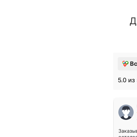
Д
Вс
5.0
из 
Заказыв