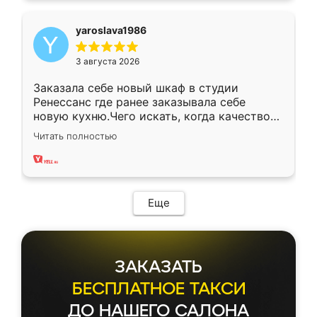
yaroslava1986
3 августа 2026
Заказала себе новый шкаф в студии
Ренессанс где ранее заказывала себе
новую кухню.Чего искать, когда качеством
вполне довольна. Служит кухня уже почти
Читать полностью
два года, нареканий нет.
Еще
ЗАКАЗАТЬ
БЕСПЛАТНОЕ ТАКСИ
ДО НАШЕГО САЛОНА