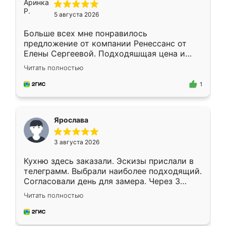
5 августа 2026
Больше всех мне понравилось
предложение от компании Ренессанс от
Елены Сергеевой. Подходяшщая цена и
короткие сроки изготовления. Приехавший
Читать полностью
для замера сотрудник Владислав
предложил по моему эскизу самый
1
подходящий вариант шкафа. Немного его
видоизменил, получилось даже лучше, чем
я хотела.
Ярослава
3 августа 2026
Кухню здесь заказали. Эскизы прислали в
телеграмм. Выбрали наиболее подходящий.
Согласовали день для замера. Через 3
недели кухня была уже готова. Остались
Читать полностью
довольны работой. Спасибо Ренессанс
мебель за качественную работу!