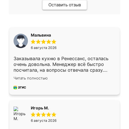
Оставить отзыв
Мальвина
6 августа 2026
Заказывала кухню в Ренессанс, осталась
очень довольна. Менеджер всё быстро
посчитала, на вопросы отвечала сразу.
Замерщик приехал в субботу, подошёл к
Читать полностью
делу со всей ответственностью. Собрали
за день, ребята работали аккуратно, даже
пыли почти не было. Качество отличное,
ящики ходят плавно, ничего не скрипит.
Всё подошло как влитое.
Игорь М.
6 августа 2026