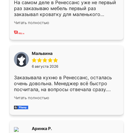
На самом деле в Ренессанс уже не первый
раз заказываю мебель первый раз
заказывал кроватку для маленького
ребёнка при его рождении ,во второй раз
Читать полностью
заказал шкаф-купе. По качеству очень
хорошее сборка достаточно быстрая,
также адекватные цены. До этого
сравнивал с разными конкурентами в этом
сегменте ,выбор у конкурентов куда
Мальвина
меньше, здесь же он более разнообразный.
Мне нравится ,если что-то потребуется из
6 августа 2026
мебели буду заказывать только здесь.
Заказывала кухню в Ренессанс, осталась
очень довольна. Менеджер всё быстро
посчитала, на вопросы отвечала сразу.
Замерщик приехал в субботу, подошёл к
Читать полностью
делу со всей ответственностью. Собрали
за день, ребята работали аккуратно, даже
пыли почти не было. Качество отличное,
ящики ходят плавно, ничего не скрипит.
Всё подошло как влитое.
Аринка Р.