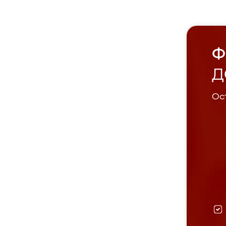
Ф
Д
Ост