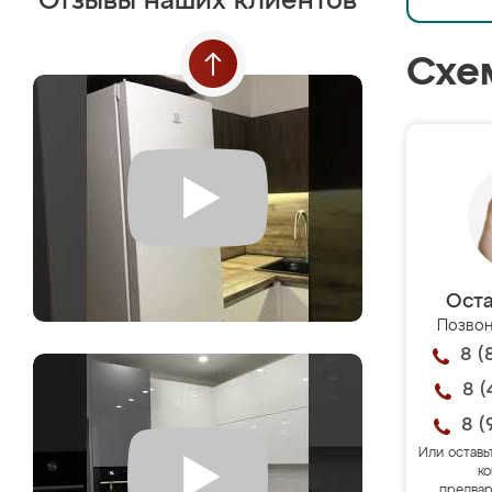
Отзывы наших клиентов
Схе
Оста
Позвон
8 (
8 (
8 (
Или оставь
ко
предвар