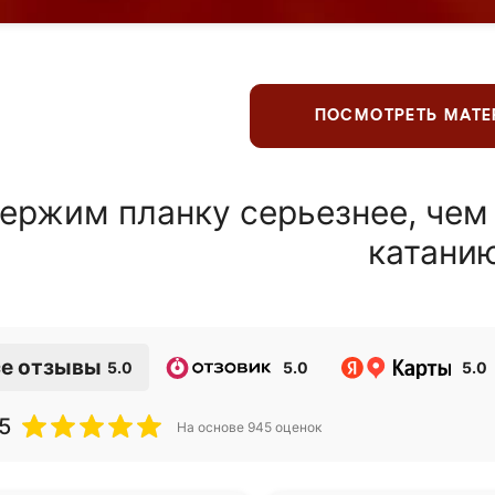
ПОСМОТРЕТЬ МАТ
ержим планку серьезнее, чем
катани
е отзывы
5.0
5.0
5.0
5
На основе
945
оценок