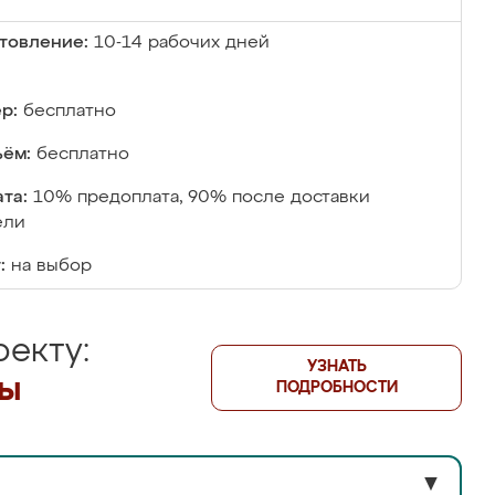
товление:
10-14 рабочих дней
р:
бесплатно
ём:
бесплатно
та:
10% предоплата, 90% после доставки
ели
:
на выбор
екту:
УЗНАТЬ
лы
ПОДРОБНОСТИ
▼