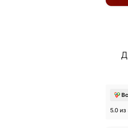
Д
Вс
5.0
из 