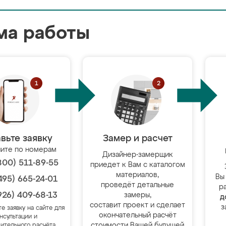
ма работы
вьте заявку
Замер и расчет
ите по номерам
Дизайнер-замерщик
800) 511-89-55
приедет к Вам с каталогом
материалов,
Вы
495) 665-24-01
проведёт детальные
р
926) 409-68-13
замеры,
д
составит проект и сделает
з
те заявку на сайте для
окончательный расчёт
нсультации и
стоимости Вашей будущей
ительного расчёта