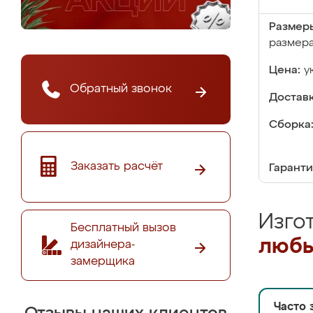
Размер
размер
Цена:
у
Обратный звонок
Доставк
Сборка
Заказать расчёт
Гаранти
Изго
Бесплатный вызов
любы
дизайнера-
замерщика
Часто 