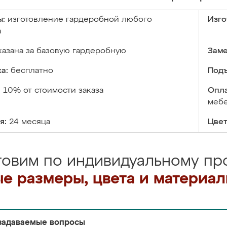
ы:
изготовление гардеробной любого
Изго
а
казана за базовую гардеробную
Заме
а:
бесплатно
Подъ
:
10% от стоимости заказа
Опла
меб
я:
24 месяца
Цвет
товим по индивидуальному про
е размеры, цвета и материа
задаваемые вопросы