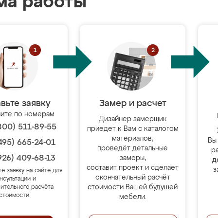
ма работы
вьте заявку
Замер и расчет
ите по номерам
Дизайнер-замерщик
800) 511-89-55
приедет к Вам с каталогом
материалов,
Вы
495) 665-24-01
проведёт детальные
р
926) 409-68-13
замеры,
д
составит проект и сделает
з
те заявку на сайте для
окончательный расчёт
нсультации и
стоимости Вашей будущей
ительного расчёта
стоимости.
мебели.