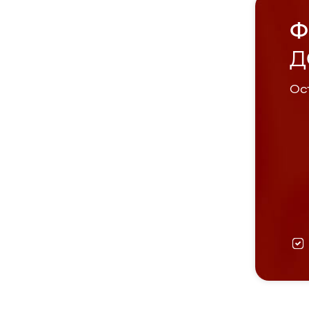
Ф
Д
Ост