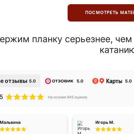
ПОСМОТРЕТЬ МАТ
ержим планку серьезнее, чем
катани
е отзывы
5.0
5.0
5.0
5
На основе
945
оценок
Мальвина
Игорь М.