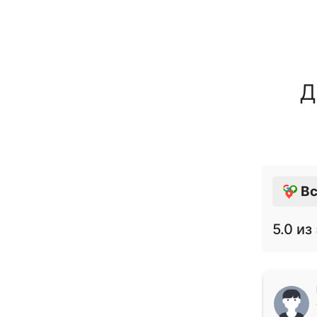
Д
Вс
5.0
из 