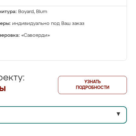
итура:
Boyard, Blum
еры:
индивидуально под Ваш заказ
еровка:
«Савоярди»
екту:
УЗНАТЬ
лы
ПОДРОБНОСТИ
▼