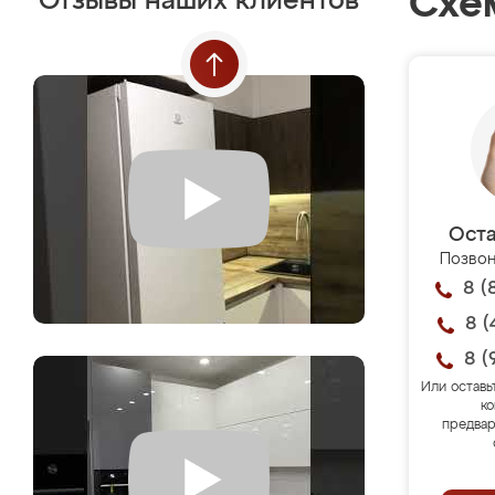
Схе
Отзывы наших клиентов
Оста
Позвон
8 (
8 (
8 (
Или оставь
ко
предвар