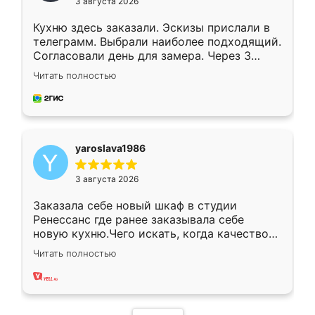
3 августа 2026
Кухню здесь заказали. Эскизы прислали в
телеграмм. Выбрали наиболее подходящий.
Согласовали день для замера. Через 3
недели кухня была уже готова. Остались
Читать полностью
довольны работой. Спасибо Ренессанс
мебель за качественную работу!
yaroslava1986
3 августа 2026
Заказала себе новый шкаф в студии
Ренессанс где ранее заказывала себе
новую кухню.Чего искать, когда качеством
вполне довольна. Служит кухня уже почти
Читать полностью
два года, нареканий нет.