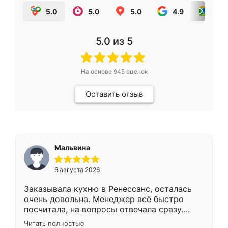
5.0
5.0
5.0
4.9
5.0
5.0
из 5
На основе
945
оценок
Оставить отзыв
Мальвина
6 августа 2026
Заказывала кухню в Ренессанс, осталась
очень довольна. Менеджер всё быстро
посчитала, на вопросы отвечала сразу.
Замерщик приехал в субботу, подошёл к
Читать полностью