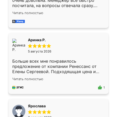
очень довольна. Менеджер всё быстро
посчитала, на вопросы отвечала сразу.
Замерщик приехал в субботу, подошёл к
Читать полностью
делу со всей ответственностью. Собрали
за день, ребята работали аккуратно, даже
пыли почти не было. Качество отличное,
ящики ходят плавно, ничего не скрипит.
Всё подошло как влитое.
Аринка Р.
5 августа 2026
Больше всех мне понравилось
предложение от компании Ренессанс от
Елены Сергеевой. Подходяшщая цена и
короткие сроки изготовления. Приехавший
Читать полностью
для замера сотрудник Владислав
предложил по моему эскизу самый
1
подходящий вариант шкафа. Немного его
видоизменил, получилось даже лучше, чем
я хотела.
Ярослава