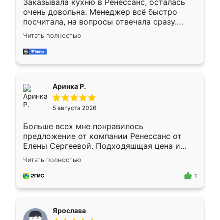
Заказывала кухню в Ренессанс, осталась
очень довольна. Менеджер всё быстро
посчитала, на вопросы отвечала сразу.
Замерщик приехал в субботу, подошёл к
Читать полностью
делу со всей ответственностью. Собрали
за день, ребята работали аккуратно, даже
пыли почти не было. Качество отличное,
ящики ходят плавно, ничего не скрипит.
Всё подошло как влитое.
Аринка Р.
5 августа 2026
Больше всех мне понравилось
предложение от компании Ренессанс от
Елены Сергеевой. Подходяшщая цена и
короткие сроки изготовления. Приехавший
Читать полностью
для замера сотрудник Владислав
предложил по моему эскизу самый
1
подходящий вариант шкафа. Немного его
видоизменил, получилось даже лучше, чем
я хотела.
Ярослава