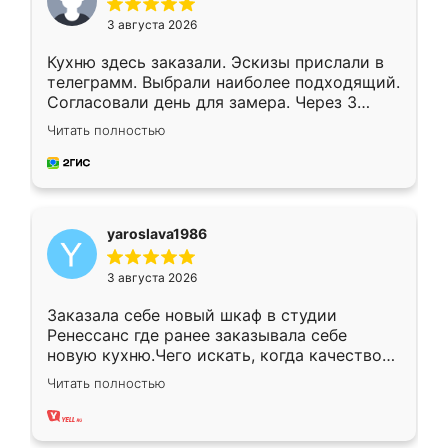
3 августа 2026
Кухню здесь заказали. Эскизы прислали в
телеграмм. Выбрали наиболее подходящий.
Согласовали день для замера. Через 3
недели кухня была уже готова. Остались
Читать полностью
довольны работой. Спасибо Ренессанс
мебель за качественную работу!
yaroslava1986
3 августа 2026
Заказала себе новый шкаф в студии
Ренессанс где ранее заказывала себе
новую кухню.Чего искать, когда качеством
вполне довольна. Служит кухня уже почти
Читать полностью
два года, нареканий нет.