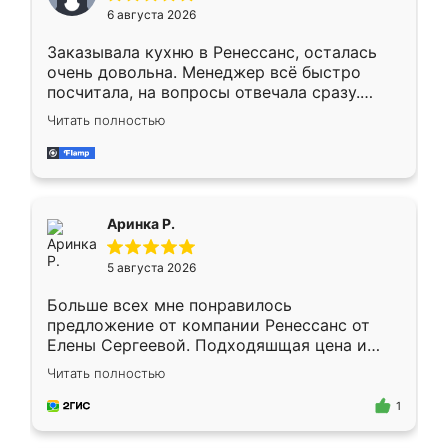
6 августа 2026
мебели буду заказывать только здесь.
Заказывала кухню в Ренессанс, осталась
очень довольна. Менеджер всё быстро
посчитала, на вопросы отвечала сразу.
Замерщик приехал в субботу, подошёл к
Читать полностью
делу со всей ответственностью. Собрали
за день, ребята работали аккуратно, даже
пыли почти не было. Качество отличное,
ящики ходят плавно, ничего не скрипит.
Всё подошло как влитое.
Аринка Р.
5 августа 2026
Больше всех мне понравилось
предложение от компании Ренессанс от
Елены Сергеевой. Подходяшщая цена и
короткие сроки изготовления. Приехавший
Читать полностью
для замера сотрудник Владислав
предложил по моему эскизу самый
1
подходящий вариант шкафа. Немного его
видоизменил, получилось даже лучше, чем