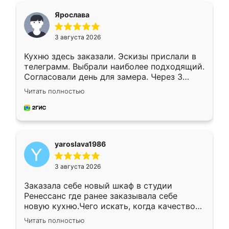
я хотела.
Ярослава
3 августа 2026
Кухню здесь заказали. Эскизы прислали в
телеграмм. Выбрали наиболее подходящий.
Согласовали день для замера. Через 3
недели кухня была уже готова. Остались
Читать полностью
довольны работой. Спасибо Ренессанс
мебель за качественную работу!
yaroslava1986
3 августа 2026
Заказала себе новый шкаф в студии
Ренессанс где ранее заказывала себе
новую кухню.Чего искать, когда качеством
вполне довольна. Служит кухня уже почти
Читать полностью
два года, нареканий нет.