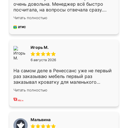
очень довольна. Менеджер всё быстро
посчитала, на вопросы отвечала сразу.
Замерщик приехал в субботу, подошёл к
Читать полностью
делу со всей ответственностью. Собрали
за день, ребята работали аккуратно, даже
пыли почти не было. Качество отличное,
ящики ходят плавно, ничего не скрипит.
Всё подошло как влитое.
Игорь М.
6 августа 2026
На самом деле в Ренессанс уже не первый
раз заказываю мебель первый раз
заказывал кроватку для маленького
ребёнка при его рождении ,во второй раз
Читать полностью
заказал шкаф-купе. По качеству очень
хорошее сборка достаточно быстрая,
также адекватные цены. До этого
сравнивал с разными конкурентами в этом
сегменте ,выбор у конкурентов куда
Мальвина
меньше, здесь же он более разнообразный.
Мне нравится ,если что-то потребуется из