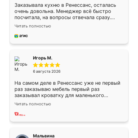
Заказывала кухню в Ренессанс, осталась
очень довольна. Менеджер всё быстро
посчитала, на вопросы отвечала сразу.
Замерщик приехал в субботу, подошёл к
Читать полностью
делу со всей ответственностью. Собрали
за день, ребята работали аккуратно, даже
пыли почти не было. Качество отличное,
ящики ходят плавно, ничего не скрипит.
Всё подошло как влитое.
Игорь М.
6 августа 2026
На самом деле в Ренессанс уже не первый
раз заказываю мебель первый раз
заказывал кроватку для маленького
ребёнка при его рождении ,во второй раз
Читать полностью
заказал шкаф-купе. По качеству очень
хорошее сборка достаточно быстрая,
также адекватные цены. До этого
сравнивал с разными конкурентами в этом
сегменте ,выбор у конкурентов куда
Мальвина