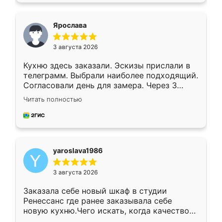
видоизменил, получилось даже лучше, чем
я хотела.
Ярослава
3 августа 2026
Кухню здесь заказали. Эскизы прислали в
телеграмм. Выбрали наиболее подходящий.
Согласовали день для замера. Через 3
недели кухня была уже готова. Остались
Читать полностью
довольны работой. Спасибо Ренессанс
мебель за качественную работу!
yaroslava1986
3 августа 2026
Заказала себе новый шкаф в студии
Ренессанс где ранее заказывала себе
новую кухню.Чего искать, когда качеством
вполне довольна. Служит кухня уже почти