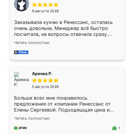
меньше, здесь же он более разнообразный.
Мне нравится ,если что-то потребуется из
6 августа 2026
мебели буду заказывать только здесь.
Заказывала кухню в Ренессанс, осталась
очень довольна. Менеджер всё быстро
посчитала, на вопросы отвечала сразу.
Замерщик приехал в субботу, подошёл к
Читать полностью
делу со всей ответственностью. Собрали
за день, ребята работали аккуратно, даже
пыли почти не было. Качество отличное,
ящики ходят плавно, ничего не скрипит.
Всё подошло как влитое.
Аринка Р.
5 августа 2026
Больше всех мне понравилось
предложение от компании Ренессанс от
Елены Сергеевой. Подходяшщая цена и
короткие сроки изготовления. Приехавший
Читать полностью
для замера сотрудник Владислав
предложил по моему эскизу самый
1
подходящий вариант шкафа. Немного его