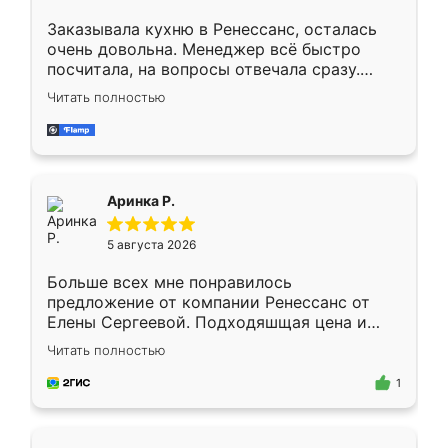
Заказывала кухню в Ренессанс, осталась
очень довольна. Менеджер всё быстро
посчитала, на вопросы отвечала сразу.
Замерщик приехал в субботу, подошёл к
Читать полностью
делу со всей ответственностью. Собрали
за день, ребята работали аккуратно, даже
пыли почти не было. Качество отличное,
ящики ходят плавно, ничего не скрипит.
Всё подошло как влитое.
Аринка Р.
5 августа 2026
Больше всех мне понравилось
предложение от компании Ренессанс от
Елены Сергеевой. Подходяшщая цена и
короткие сроки изготовления. Приехавший
Читать полностью
для замера сотрудник Владислав
предложил по моему эскизу самый
1
подходящий вариант шкафа. Немного его
видоизменил, получилось даже лучше, чем
я хотела.