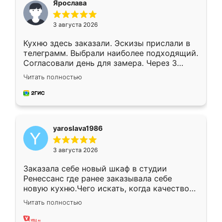
Ярослава
3 августа 2026
Кухню здесь заказали. Эскизы прислали в
телеграмм. Выбрали наиболее подходящий.
Согласовали день для замера. Через 3
недели кухня была уже готова. Остались
Читать полностью
довольны работой. Спасибо Ренессанс
мебель за качественную работу!
yaroslava1986
3 августа 2026
Заказала себе новый шкаф в студии
Ренессанс где ранее заказывала себе
новую кухню.Чего искать, когда качеством
вполне довольна. Служит кухня уже почти
Читать полностью
два года, нареканий нет.