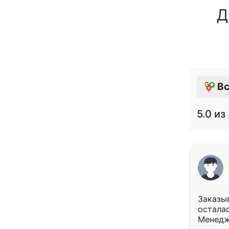
Д
Вс
5.0
из 
Заказыв
осталас
Менедж