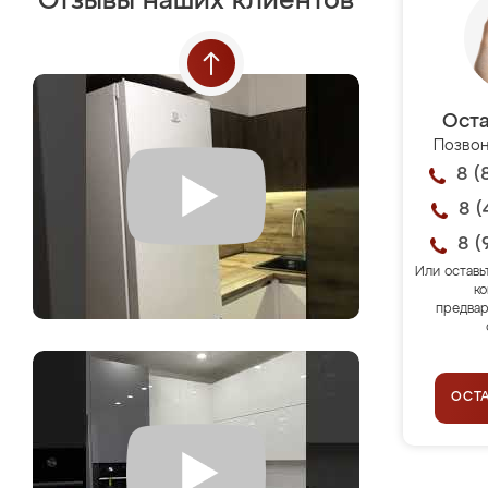
Отзывы наших клиентов
Оста
Позвон
8 (
8 (
8 (
Или оставь
ко
предвар
ОСТ