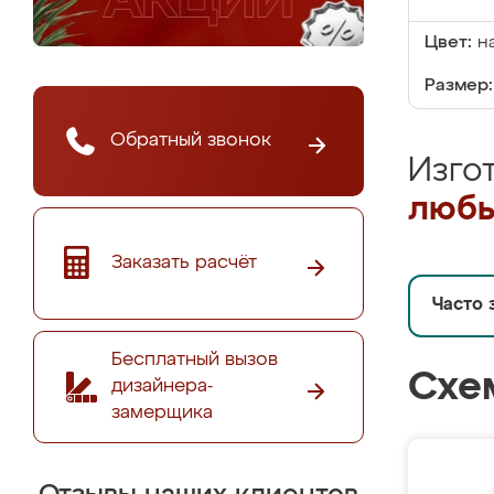
Цвет:
н
Размер:
Обратный звонок
Изго
любы
Заказать расчёт
Часто 
Бесплатный вызов
Схе
дизайнера-
замерщика