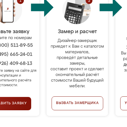
вьте заявку
Замер и расчет
ите по номерам
Дизайнер-замерщик
800) 511-89-55
приедет к Вам с каталогом
материалов,
Вы
495) 665-24-01
проведёт детальные
р
926) 409-68-13
замеры,
д
составит проект и сделает
з
те заявку на сайте для
окончательный расчёт
нсультации и
стоимости Вашей будущей
ительного расчёта
стоимости.
мебели.
ВЫЗВАТЬ ЗАМЕРЩИКА
АВИТЬ ЗАЯВКУ