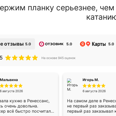
ержим планку серьезнее, чем
катани
е отзывы
5.0
5.0
5.0
5
На основе
945
оценок
Мальвина
Игорь М.
6 августа 2026
6 августа 2026
ала кухню в Ренессанс,
На самом деле в Ренес
ь очень довольна.
не первый раз заказыв
ер всё быстро посчитала,
первый раз заказывал 