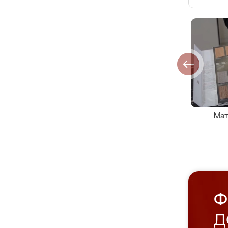
Мат
Ф
Д