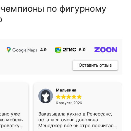
 чемпионы по фигурному
ю
4.9
5.0
5.0
Оставить отзыв
Мальвина
6 августа 2026
санс уже
Заказывала кухню в Ренессанс,
аю мебель
осталась очень довольна.
кроватку
Менеджер всё быстро посчитала,