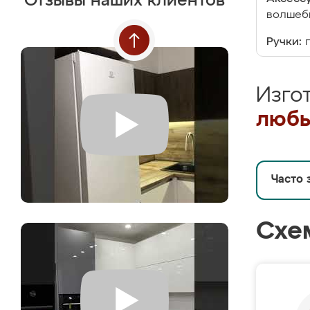
Отзывы наших клиентов
волшебн
Ручки:
Изго
любы
Часто 
Схе