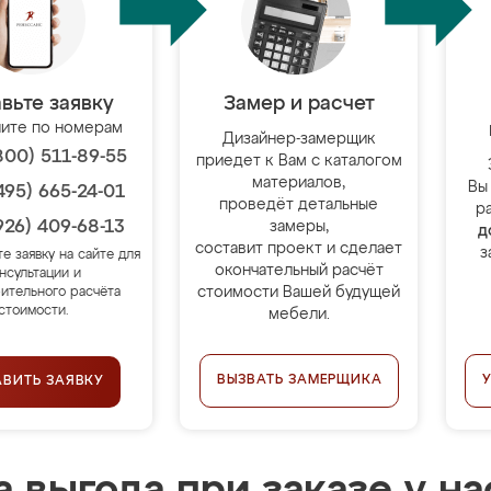
вьте заявку
Замер и расчет
ите по номерам
Дизайнер-замерщик
800) 511-89-55
приедет к Вам с каталогом
материалов,
Вы
495) 665-24-01
проведёт детальные
р
926) 409-68-13
замеры,
д
составит проект и сделает
з
те заявку на сайте для
окончательный расчёт
нсультации и
стоимости Вашей будущей
ительного расчёта
стоимости.
мебели.
ВЫЗВАТЬ ЗАМЕРЩИКА
АВИТЬ ЗАЯВКУ