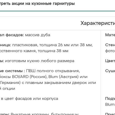
реть акции на кухонные гарнитуры
Характерист
ал фасадов:
массив дуба
Мате
ница:
пластиковая, толщина 26 мм или 38 мм;
Стен
сственного камня, толщина 38 мм
фото
ы:
изготовим кухню любого размера
Цвет
е системы :
ПВШ полного открывания,
Сушк
оксы BOYARD (Россия), Blum (Австрия) или
 (Германия) с плавным закрыванием дверок или
й опции
в цвет фасадов или корпуса
Подъ
Blum
уары:
Выкатные корзины, бутылочницы,
Прис