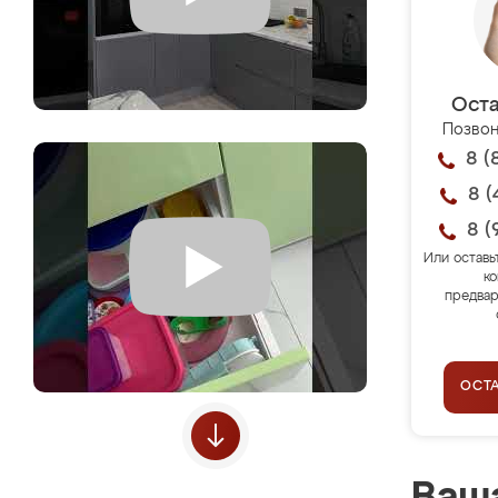
Оста
Позвон
8 (
8 (
8 (
Или оставь
ко
предвар
ОСТ