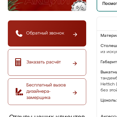
Посмот
Обратный звонок
Матери
Столеш
из иску
Заказать расчёт
Габарит
Выкатны
тандемб
Hettich
Бесплатный вызов
без это
дизайнера-
замерщика
Цоколь:
Аксесс