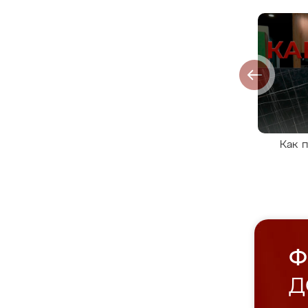
Как 
Ф
Д