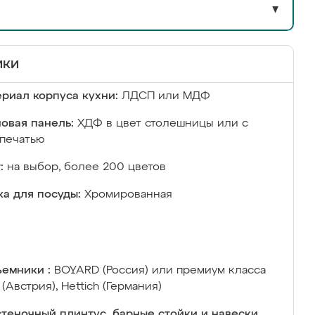
▼
ики
риал корпуса кухни:
ЛДСП или МДФ
овая панель:
ХДФ в цвет столешницы или с
печатью
:
на выбор, более 200 цветов
а для посуды:
Хромированная
емники :
BOYARD (Россия) или премиум класса
 (Австрия), Hettich (Германия)
теночный плинтус, барные стойки и навески,