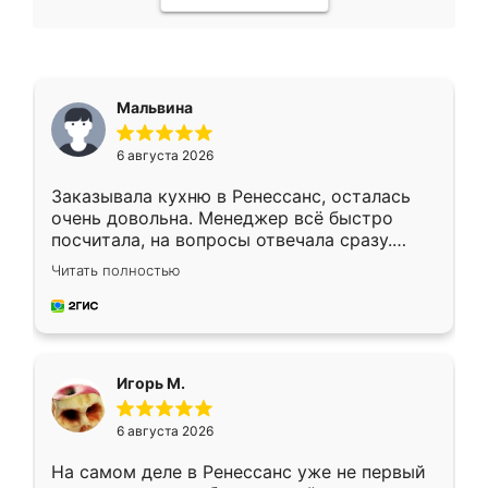
Мальвина
6 августа 2026
Заказывала кухню в Ренессанс, осталась
очень довольна. Менеджер всё быстро
посчитала, на вопросы отвечала сразу.
Замерщик приехал в субботу, подошёл к
Читать полностью
делу со всей ответственностью. Собрали
за день, ребята работали аккуратно, даже
пыли почти не было. Качество отличное,
ящики ходят плавно, ничего не скрипит.
Всё подошло как влитое.
Игорь М.
6 августа 2026
На самом деле в Ренессанс уже не первый