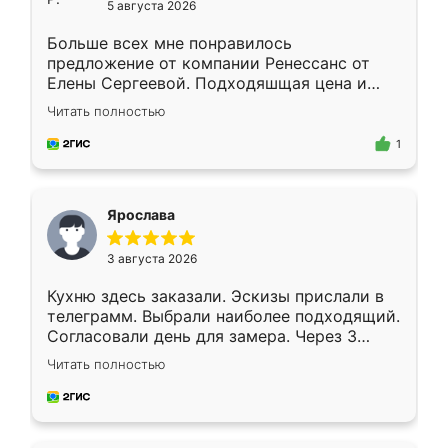
5 августа 2026
Больше всех мне понравилось
предложение от компании Ренессанс от
Елены Сергеевой. Подходяшщая цена и
короткие сроки изготовления. Приехавший
Читать полностью
для замера сотрудник Владислав
предложил по моему эскизу самый
1
подходящий вариант шкафа. Немного его
видоизменил, получилось даже лучше, чем
я хотела.
Ярослава
3 августа 2026
Кухню здесь заказали. Эскизы прислали в
телеграмм. Выбрали наиболее подходящий.
Согласовали день для замера. Через 3
недели кухня была уже готова. Остались
Читать полностью
довольны работой. Спасибо Ренессанс
мебель за качественную работу!