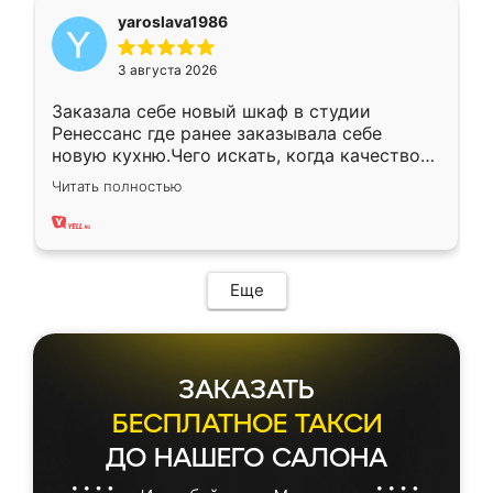
yaroslava1986
3 августа 2026
Заказала себе новый шкаф в студии
Ренессанс где ранее заказывала себе
новую кухню.Чего искать, когда качеством
вполне довольна. Служит кухня уже почти
Читать полностью
два года, нареканий нет.
Еще
ЗАКАЗАТЬ
БЕСПЛАТНОЕ ТАКСИ
ДО НАШЕГО САЛОНА