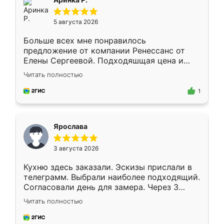
5 августа 2026
Больше всех мне понравилось
предложение от компании Ренессанс от
Елены Сергеевой. Подходяшщая цена и
короткие сроки изготовления. Приехавший
Читать полностью
для замера сотрудник Владислав
предложил по моему эскизу самый
1
подходящий вариант шкафа. Немного его
видоизменил, получилось даже лучше, чем
я хотела.
Ярослава
3 августа 2026
Кухню здесь заказали. Эскизы прислали в
телеграмм. Выбрали наиболее подходящий.
Согласовали день для замера. Через 3
недели кухня была уже готова. Остались
Читать полностью
довольны работой. Спасибо Ренессанс
мебель за качественную работу!