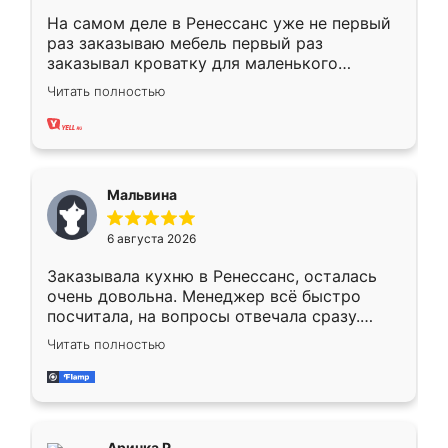
На самом деле в Ренессанс уже не первый
раз заказываю мебель первый раз
заказывал кроватку для маленького
ребёнка при его рождении ,во второй раз
Читать полностью
заказал шкаф-купе. По качеству очень
хорошее сборка достаточно быстрая,
также адекватные цены. До этого
сравнивал с разными конкурентами в этом
сегменте ,выбор у конкурентов куда
Мальвина
меньше, здесь же он более разнообразный.
Мне нравится ,если что-то потребуется из
6 августа 2026
мебели буду заказывать только здесь.
Заказывала кухню в Ренессанс, осталась
очень довольна. Менеджер всё быстро
посчитала, на вопросы отвечала сразу.
Замерщик приехал в субботу, подошёл к
Читать полностью
делу со всей ответственностью. Собрали
за день, ребята работали аккуратно, даже
пыли почти не было. Качество отличное,
ящики ходят плавно, ничего не скрипит.
Всё подошло как влитое.
Аринка Р.