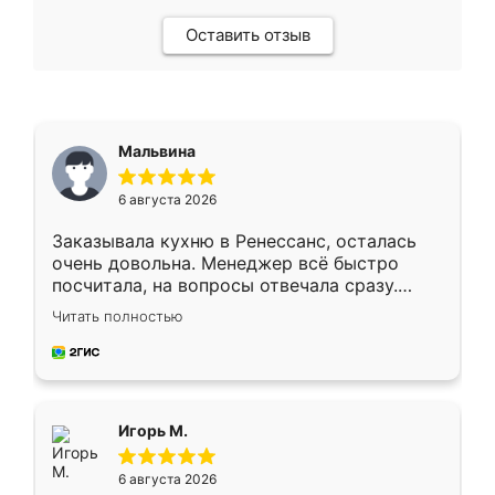
Оставить отзыв
Мальвина
6 августа 2026
Заказывала кухню в Ренессанс, осталась
очень довольна. Менеджер всё быстро
посчитала, на вопросы отвечала сразу.
Замерщик приехал в субботу, подошёл к
Читать полностью
делу со всей ответственностью. Собрали
за день, ребята работали аккуратно, даже
пыли почти не было. Качество отличное,
ящики ходят плавно, ничего не скрипит.
Всё подошло как влитое.
Игорь М.
6 августа 2026