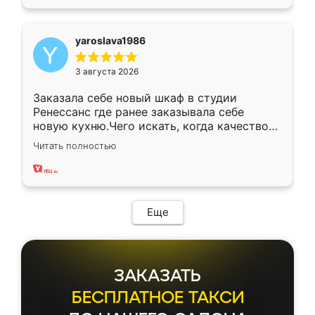
yaroslava1986
3 августа 2026
Заказала себе новый шкаф в студии
Ренессанс где ранее заказывала себе
новую кухню.Чего искать, когда качеством
вполне довольна. Служит кухня уже почти
Читать полностью
два года, нареканий нет.
Еще
ЗАКАЗАТЬ
БЕСПЛАТНОЕ ТАКСИ