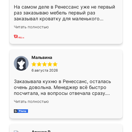
На самом деле в Ренессанс уже не первый
раз заказываю мебель первый раз
заказывал кроватку для маленького
ребёнка при его рождении ,во второй раз
Читать полностью
заказал шкаф-купе. По качеству очень
хорошее сборка достаточно быстрая,
также адекватные цены. До этого
сравнивал с разными конкурентами в этом
сегменте ,выбор у конкурентов куда
Мальвина
меньше, здесь же он более разнообразный.
Мне нравится ,если что-то потребуется из
6 августа 2026
мебели буду заказывать только здесь.
Заказывала кухню в Ренессанс, осталась
очень довольна. Менеджер всё быстро
посчитала, на вопросы отвечала сразу.
Замерщик приехал в субботу, подошёл к
Читать полностью
делу со всей ответственностью. Собрали
за день, ребята работали аккуратно, даже
пыли почти не было. Качество отличное,
ящики ходят плавно, ничего не скрипит.
Всё подошло как влитое.
Аринка Р.