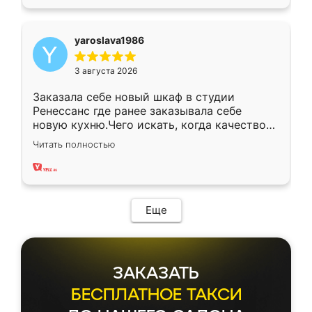
yaroslava1986
3 августа 2026
Заказала себе новый шкаф в студии
Ренессанс где ранее заказывала себе
новую кухню.Чего искать, когда качеством
вполне довольна. Служит кухня уже почти
Читать полностью
два года, нареканий нет.
Еще
ЗАКАЗАТЬ
БЕСПЛАТНОЕ ТАКСИ