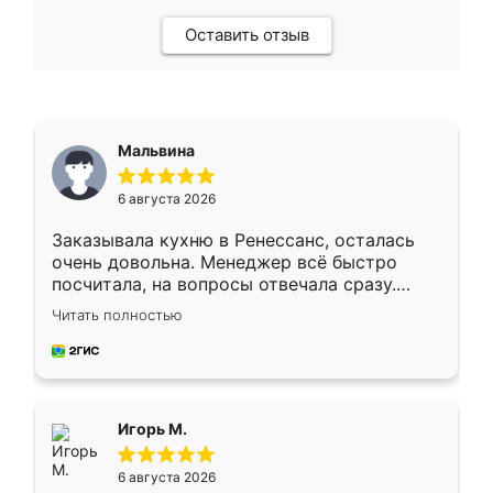
Оставить отзыв
Мальвина
6 августа 2026
Заказывала кухню в Ренессанс, осталась
очень довольна. Менеджер всё быстро
посчитала, на вопросы отвечала сразу.
Замерщик приехал в субботу, подошёл к
Читать полностью
делу со всей ответственностью. Собрали
за день, ребята работали аккуратно, даже
пыли почти не было. Качество отличное,
ящики ходят плавно, ничего не скрипит.
Всё подошло как влитое.
Игорь М.
6 августа 2026