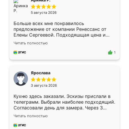
5 августа 2026
Больше всех мне понравилось
предложение от компании Ренессанс от
Елены Сергеевой. Подходяшщая цена и
короткие сроки изготовления. Приехавший
Читать полностью
для замера сотрудник Владислав
предложил по моему эскизу самый
1
подходящий вариант шкафа. Немного его
видоизменил, получилось даже лучше, чем
я хотела.
Ярослава
3 августа 2026
Кухню здесь заказали. Эскизы прислали в
телеграмм. Выбрали наиболее подходящий.
Согласовали день для замера. Через 3
недели кухня была уже готова. Остались
Читать полностью
довольны работой. Спасибо Ренессанс
мебель за качественную работу!