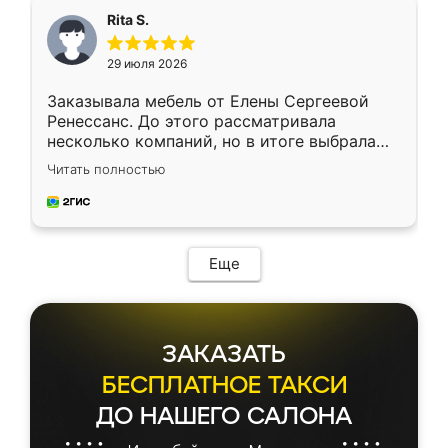
Rita S.
29 июля 2026
Заказывала мебель от Елены Сергеевой
Ренессанс. До этого рассматривала
несколько компаний, но в итоге выбрала
эту. Сначала обговорили условия, потом
Читать полностью
приехал замерщик, всё спокойно объяснил
и снял размеры. Изготовили в срок, с
доставкой тоже никаких проблем не
возникло. Сборку выполнили аккуратно,
мебель сразу встала на свое место без
Еще
каких-либо доработок. Качеством осталась
довольна, все выглядит так, как и ожидала.
ЗАКАЗАТЬ
БЕСПЛАТНОЕ ТАКСИ
ДО НАШЕГО САЛОНА