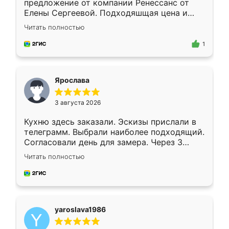
предложение от компании Ренессанс от
Елены Сергеевой. Подходяшщая цена и
короткие сроки изготовления. Приехавший
Читать полностью
для замера сотрудник Владислав
предложил по моему эскизу самый
1
подходящий вариант шкафа. Немного его
видоизменил, получилось даже лучше, чем
я хотела.
Ярослава
3 августа 2026
Кухню здесь заказали. Эскизы прислали в
телеграмм. Выбрали наиболее подходящий.
Согласовали день для замера. Через 3
недели кухня была уже готова. Остались
Читать полностью
довольны работой. Спасибо Ренессанс
мебель за качественную работу!
yaroslava1986