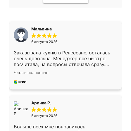
Мальвина
6 августа 2026
Заказывала кухню в Ренессанс, осталась
очень довольна. Менеджер всё быстро
посчитала, на вопросы отвечала сразу.
Замерщик приехал в субботу, подошёл к
Читать полностью
делу со всей ответственностью. Собрали
за день, ребята работали аккуратно, даже
пыли почти не было. Качество отличное,
ящики ходят плавно, ничего не скрипит.
Всё подошло как влитое.
Аринка Р.
5 августа 2026
Больше всех мне понравилось