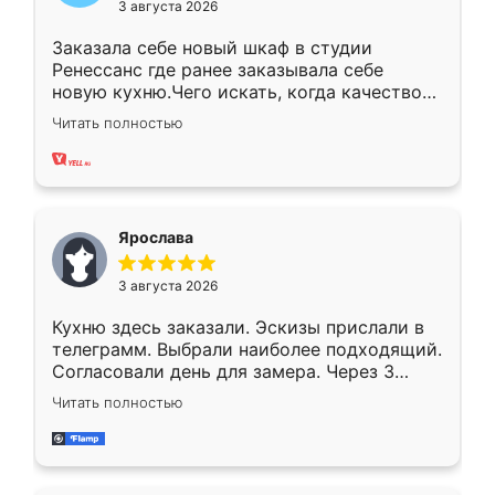
3 августа 2026
Заказала себе новый шкаф в студии
Ренессанс где ранее заказывала себе
новую кухню.Чего искать, когда качеством
вполне довольна. Служит кухня уже почти
Читать полностью
два года, нареканий нет.
Ярослава
3 августа 2026
Кухню здесь заказали. Эскизы прислали в
телеграмм. Выбрали наиболее подходящий.
Согласовали день для замера. Через 3
недели кухня была уже готова. Остались
Читать полностью
довольны работой. Спасибо Ренессанс
мебель за качественную работу!