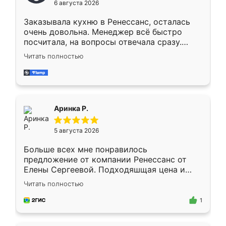
6 августа 2026
мебели буду заказывать только здесь.
Заказывала кухню в Ренессанс, осталась
очень довольна. Менеджер всё быстро
посчитала, на вопросы отвечала сразу.
Замерщик приехал в субботу, подошёл к
Читать полностью
делу со всей ответственностью. Собрали
за день, ребята работали аккуратно, даже
пыли почти не было. Качество отличное,
ящики ходят плавно, ничего не скрипит.
Всё подошло как влитое.
Аринка Р.
5 августа 2026
Больше всех мне понравилось
предложение от компании Ренессанс от
Елены Сергеевой. Подходяшщая цена и
короткие сроки изготовления. Приехавший
Читать полностью
для замера сотрудник Владислав
предложил по моему эскизу самый
1
подходящий вариант шкафа. Немного его
видоизменил, получилось даже лучше, чем