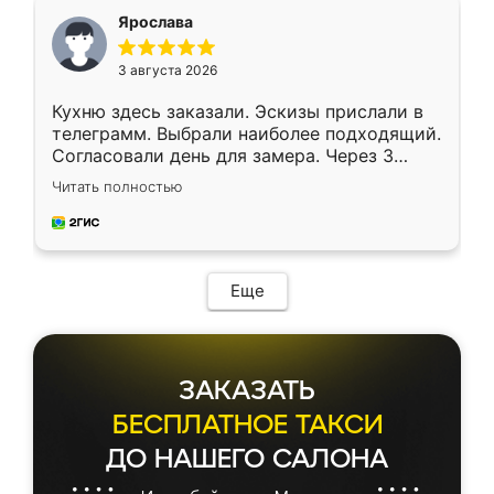
я хотела.
Ярослава
3 августа 2026
Кухню здесь заказали. Эскизы прислали в
телеграмм. Выбрали наиболее подходящий.
Согласовали день для замера. Через 3
недели кухня была уже готова. Остались
Читать полностью
довольны работой. Спасибо Ренессанс
мебель за качественную работу!
Еще
ЗАКАЗАТЬ
БЕСПЛАТНОЕ ТАКСИ
ДО НАШЕГО САЛОНА