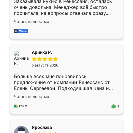
Заказывала кухню в Ренессанс, осталась
очень довольна. Менеджер всё быстро
посчитала, на вопросы отвечала сразу.
Замерщик приехал в субботу, подошёл к
Читать полностью
делу со всей ответственностью. Собрали
за день, ребята работали аккуратно, даже
пыли почти не было. Качество отличное,
ящики ходят плавно, ничего не скрипит.
Всё подошло как влитое.
Аринка Р.
5 августа 2026
Больше всех мне понравилось
предложение от компании Ренессанс от
Елены Сергеевой. Подходяшщая цена и
короткие сроки изготовления. Приехавший
Читать полностью
для замера сотрудник Владислав
предложил по моему эскизу самый
1
подходящий вариант шкафа. Немного его
видоизменил, получилось даже лучше, чем
я хотела.
Ярослава