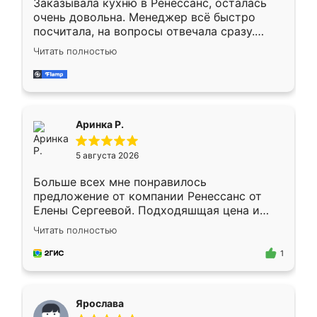
Заказывала кухню в Ренессанс, осталась
очень довольна. Менеджер всё быстро
посчитала, на вопросы отвечала сразу.
Замерщик приехал в субботу, подошёл к
Читать полностью
делу со всей ответственностью. Собрали
за день, ребята работали аккуратно, даже
пыли почти не было. Качество отличное,
ящики ходят плавно, ничего не скрипит.
Всё подошло как влитое.
Аринка Р.
5 августа 2026
Больше всех мне понравилось
предложение от компании Ренессанс от
Елены Сергеевой. Подходяшщая цена и
короткие сроки изготовления. Приехавший
Читать полностью
для замера сотрудник Владислав
предложил по моему эскизу самый
1
подходящий вариант шкафа. Немного его
видоизменил, получилось даже лучше, чем
я хотела.
Ярослава