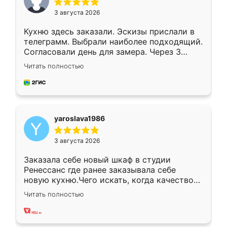
3 августа 2026
Кухню здесь заказали. Эскизы прислали в
телеграмм. Выбрали наиболее подходящий.
Согласовали день для замера. Через 3
недели кухня была уже готова. Остались
Читать полностью
довольны работой. Спасибо Ренессанс
мебель за качественную работу!
yaroslava1986
3 августа 2026
Заказала себе новый шкаф в студии
Ренессанс где ранее заказывала себе
новую кухню.Чего искать, когда качеством
вполне довольна. Служит кухня уже почти
Читать полностью
два года, нареканий нет.