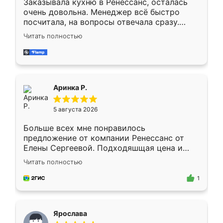
Заказывала кухню в Ренессанс, осталась
очень довольна. Менеджер всё быстро
посчитала, на вопросы отвечала сразу.
Замерщик приехал в субботу, подошёл к
Читать полностью
делу со всей ответственностью. Собрали
за день, ребята работали аккуратно, даже
пыли почти не было. Качество отличное,
ящики ходят плавно, ничего не скрипит.
Всё подошло как влитое.
Аринка Р.
5 августа 2026
Больше всех мне понравилось
предложение от компании Ренессанс от
Елены Сергеевой. Подходяшщая цена и
короткие сроки изготовления. Приехавший
Читать полностью
для замера сотрудник Владислав
предложил по моему эскизу самый
1
подходящий вариант шкафа. Немного его
видоизменил, получилось даже лучше, чем
я хотела.
Ярослава