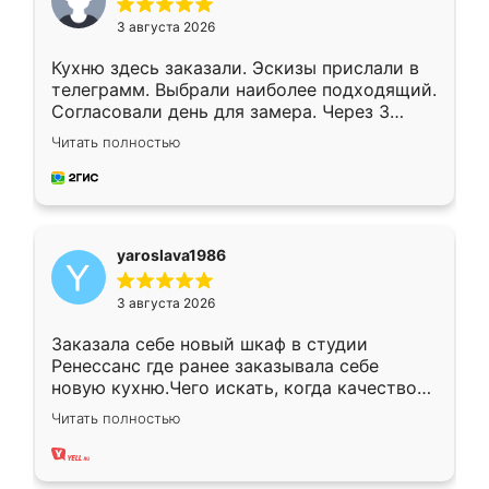
3 августа 2026
Кухню здесь заказали. Эскизы прислали в
телеграмм. Выбрали наиболее подходящий.
Согласовали день для замера. Через 3
недели кухня была уже готова. Остались
Читать полностью
довольны работой. Спасибо Ренессанс
мебель за качественную работу!
yaroslava1986
3 августа 2026
Заказала себе новый шкаф в студии
Ренессанс где ранее заказывала себе
новую кухню.Чего искать, когда качеством
вполне довольна. Служит кухня уже почти
Читать полностью
два года, нареканий нет.