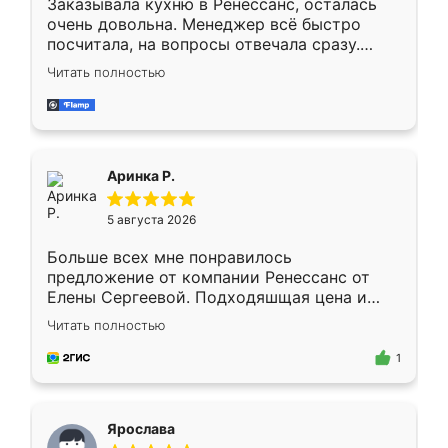
Заказывала кухню в Ренессанс, осталась
очень довольна. Менеджер всё быстро
посчитала, на вопросы отвечала сразу.
Замерщик приехал в субботу, подошёл к
Читать полностью
делу со всей ответственностью. Собрали
за день, ребята работали аккуратно, даже
пыли почти не было. Качество отличное,
ящики ходят плавно, ничего не скрипит.
Всё подошло как влитое.
Аринка Р.
5 августа 2026
Больше всех мне понравилось
предложение от компании Ренессанс от
Елены Сергеевой. Подходяшщая цена и
короткие сроки изготовления. Приехавший
Читать полностью
для замера сотрудник Владислав
предложил по моему эскизу самый
1
подходящий вариант шкафа. Немного его
видоизменил, получилось даже лучше, чем
я хотела.
Ярослава