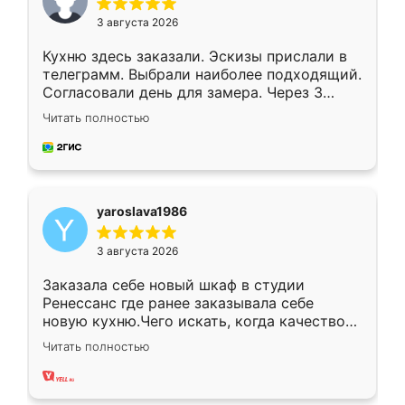
3 августа 2026
Кухню здесь заказали. Эскизы прислали в
телеграмм. Выбрали наиболее подходящий.
Согласовали день для замера. Через 3
недели кухня была уже готова. Остались
Читать полностью
довольны работой. Спасибо Ренессанс
мебель за качественную работу!
yaroslava1986
3 августа 2026
Заказала себе новый шкаф в студии
Ренессанс где ранее заказывала себе
новую кухню.Чего искать, когда качеством
вполне довольна. Служит кухня уже почти
Читать полностью
два года, нареканий нет.