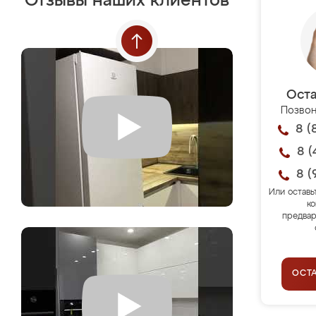
Отзывы наших клиентов
Оста
Позвон
8 (
8 (
8 (
Или оставь
ко
предвар
ОСТ