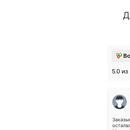
Д
Вс
5.0
из 
Заказыв
осталас