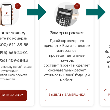
вьте заявку
Замер и расчет
ите по номерам
Дизайнер-замерщик
800) 511-89-55
приедет к Вам с каталогом
материалов,
Вы
495) 665-24-01
проведёт детальные
р
926) 409-68-13
замеры,
д
составит проект и сделает
з
те заявку на сайте для
окончательный расчёт
нсультации и
стоимости Вашей будущей
ительного расчёта
стоимости.
мебели.
ВЫЗВАТЬ ЗАМЕРЩИКА
АВИТЬ ЗАЯВКУ