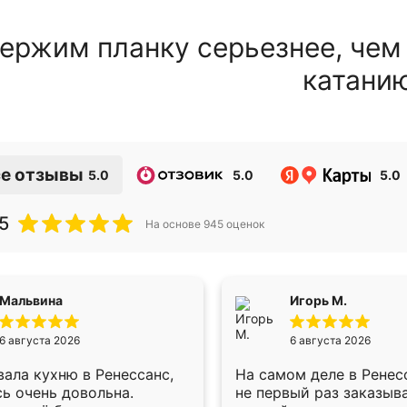
ержим планку серьезнее, чем
катани
е отзывы
5.0
5.0
5.0
5
На основе
945
оценок
Мальвина
Игорь М.
6 августа 2026
6 августа 2026
ала кухню в Ренессанс,
На самом деле в Ренес
ь очень довольна.
не первый раз заказыв