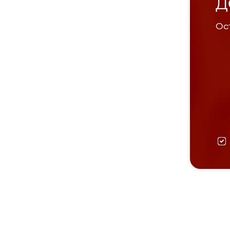
Д
Ост