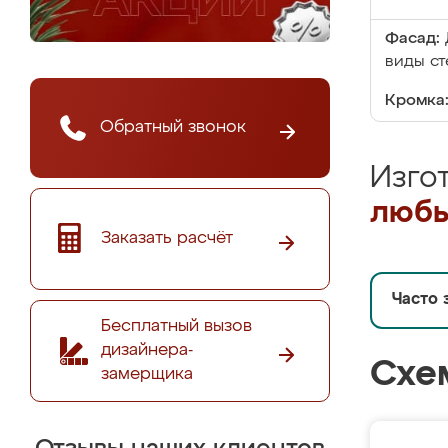
Фасад:
виды ст
Кромка
Обратный звонок
Изго
любы
Заказать расчёт
Часто 
Бесплатный вызов
дизайнера-
Схе
замерщика