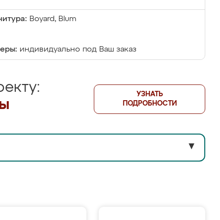
итура:
Boyard, Blum
еры:
индивидуально под Ваш заказ
екту:
УЗНАТЬ
лы
ПОДРОБНОСТИ
▼