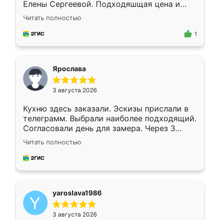
Елены Сергеевой. Подходяшщая цена и
короткие сроки изготовления. Приехавший
Читать полностью
для замера сотрудник Владислав
предложил по моему эскизу самый
1
подходящий вариант шкафа. Немного его
видоизменил, получилось даже лучше, чем
я хотела.
Ярослава
3 августа 2026
Кухню здесь заказали. Эскизы прислали в
телеграмм. Выбрали наиболее подходящий.
Согласовали день для замера. Через 3
недели кухня была уже готова. Остались
Читать полностью
довольны работой. Спасибо Ренессанс
мебель за качественную работу!
yaroslava1986
3 августа 2026