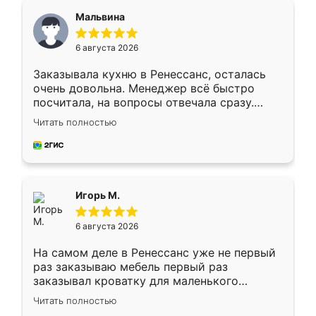
Мальвина
6 августа 2026
Заказывала кухню в Ренессанс, осталась
очень довольна. Менеджер всё быстро
посчитала, на вопросы отвечала сразу.
Замерщик приехал в субботу, подошёл к
Читать полностью
делу со всей ответственностью. Собрали
за день, ребята работали аккуратно, даже
пыли почти не было. Качество отличное,
ящики ходят плавно, ничего не скрипит.
Всё подошло как влитое.
Игорь М.
6 августа 2026
На самом деле в Ренессанс уже не первый
раз заказываю мебель первый раз
заказывал кроватку для маленького
ребёнка при его рождении ,во второй раз
Читать полностью
заказал шкаф-купе. По качеству очень