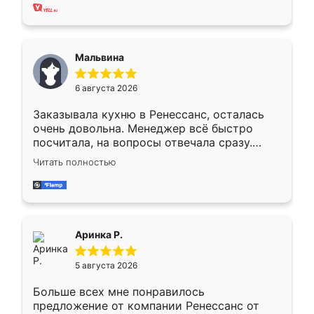
хорошее сборка достаточно быстрая,
также адекватные цены. До этого
сравнивал с разными конкурентами в этом
сегменте ,выбор у конкурентов куда
Мальвина
меньше, здесь же он более разнообразный.
Мне нравится ,если что-то потребуется из
6 августа 2026
мебели буду заказывать только здесь.
Заказывала кухню в Ренессанс, осталась
очень довольна. Менеджер всё быстро
посчитала, на вопросы отвечала сразу.
Замерщик приехал в субботу, подошёл к
Читать полностью
делу со всей ответственностью. Собрали
за день, ребята работали аккуратно, даже
пыли почти не было. Качество отличное,
ящики ходят плавно, ничего не скрипит.
Всё подошло как влитое.
Аринка Р.
5 августа 2026
Больше всех мне понравилось
предложение от компании Ренессанс от