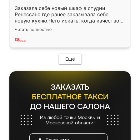
Заказала себе новый шкаф в студии
Ренессанс где ранее заказывала себе
новую кухню.Чего искать, когда качеством
вполне довольна. Служит кухня уже почти
Читать полностью
два года, нареканий нет.
Еще
ЗАКАЗАТЬ
БЕСПЛАТНОЕ ТАКСИ
ДО НАШЕГО САЛОНА
Из любой точки Москвы и
Московской области!