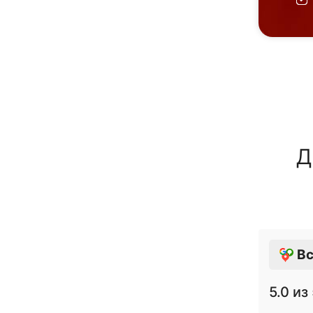
Д
Вс
5.0
из 