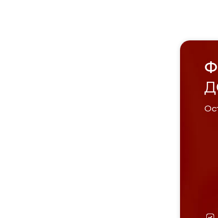
Ф
Д
Ост