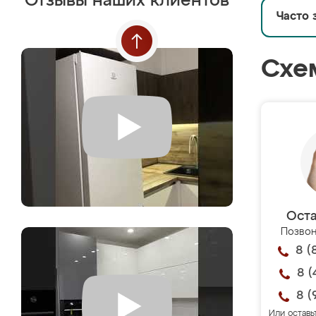
Отзывы наших клиентов
Часто 
Схе
Оста
Позвон
8 (
8 (
8 (
Или оставь