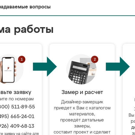
задаваемые вопросы
ма работы
вьте заявку
Замер и расчет
ите по номерам
Дизайнер-замерщик
800) 511-89-55
приедет к Вам с каталогом
материалов,
Вы
495) 665-24-01
проведёт детальные
р
926) 409-68-13
замеры,
д
составит проект и сделает
з
те заявку на сайте для