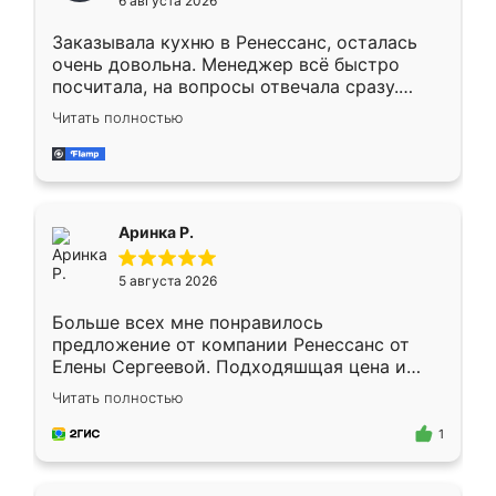
6 августа 2026
мебели буду заказывать только здесь.
Заказывала кухню в Ренессанс, осталась
очень довольна. Менеджер всё быстро
посчитала, на вопросы отвечала сразу.
Замерщик приехал в субботу, подошёл к
Читать полностью
делу со всей ответственностью. Собрали
за день, ребята работали аккуратно, даже
пыли почти не было. Качество отличное,
ящики ходят плавно, ничего не скрипит.
Всё подошло как влитое.
Аринка Р.
5 августа 2026
Больше всех мне понравилось
предложение от компании Ренессанс от
Елены Сергеевой. Подходяшщая цена и
короткие сроки изготовления. Приехавший
Читать полностью
для замера сотрудник Владислав
предложил по моему эскизу самый
1
подходящий вариант шкафа. Немного его
видоизменил, получилось даже лучше, чем