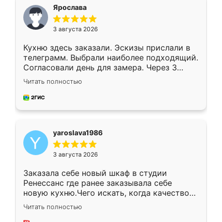
я хотела.
Ярослава
3 августа 2026
Кухню здесь заказали. Эскизы прислали в
телеграмм. Выбрали наиболее подходящий.
Согласовали день для замера. Через 3
недели кухня была уже готова. Остались
Читать полностью
довольны работой. Спасибо Ренессанс
мебель за качественную работу!
yaroslava1986
3 августа 2026
Заказала себе новый шкаф в студии
Ренессанс где ранее заказывала себе
новую кухню.Чего искать, когда качеством
вполне довольна. Служит кухня уже почти
Читать полностью
два года, нареканий нет.