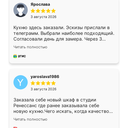
я хотела.
Ярослава
3 августа 2026
Кухню здесь заказали. Эскизы прислали в
телеграмм. Выбрали наиболее подходящий.
Согласовали день для замера. Через 3
недели кухня была уже готова. Остались
Читать полностью
довольны работой. Спасибо Ренессанс
мебель за качественную работу!
yaroslava1986
3 августа 2026
Заказала себе новый шкаф в студии
Ренессанс где ранее заказывала себе
новую кухню.Чего искать, когда качеством
вполне довольна. Служит кухня уже почти
Читать полностью
два года, нареканий нет.