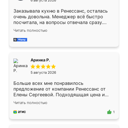
6 августа 2026
мебели буду заказывать только здесь.
Заказывала кухню в Ренессанс, осталась
очень довольна. Менеджер всё быстро
посчитала, на вопросы отвечала сразу.
Замерщик приехал в субботу, подошёл к
Читать полностью
делу со всей ответственностью. Собрали
за день, ребята работали аккуратно, даже
пыли почти не было. Качество отличное,
ящики ходят плавно, ничего не скрипит.
Всё подошло как влитое.
Аринка Р.
5 августа 2026
Больше всех мне понравилось
предложение от компании Ренессанс от
Елены Сергеевой. Подходяшщая цена и
короткие сроки изготовления. Приехавший
Читать полностью
для замера сотрудник Владислав
предложил по моему эскизу самый
1
подходящий вариант шкафа. Немного его
видоизменил, получилось даже лучше, чем