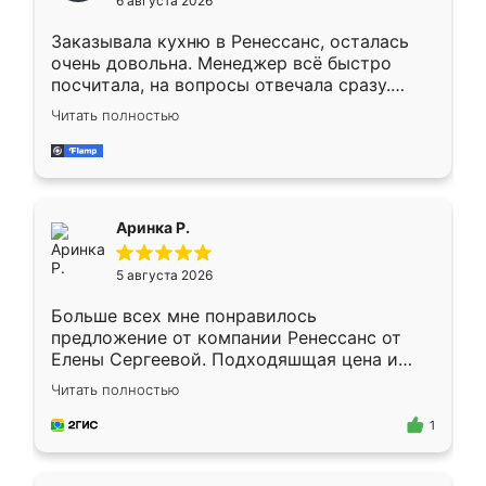
6 августа 2026
мебели буду заказывать только здесь.
Заказывала кухню в Ренессанс, осталась
очень довольна. Менеджер всё быстро
посчитала, на вопросы отвечала сразу.
Замерщик приехал в субботу, подошёл к
Читать полностью
делу со всей ответственностью. Собрали
за день, ребята работали аккуратно, даже
пыли почти не было. Качество отличное,
ящики ходят плавно, ничего не скрипит.
Всё подошло как влитое.
Аринка Р.
5 августа 2026
Больше всех мне понравилось
предложение от компании Ренессанс от
Елены Сергеевой. Подходяшщая цена и
короткие сроки изготовления. Приехавший
Читать полностью
для замера сотрудник Владислав
предложил по моему эскизу самый
1
подходящий вариант шкафа. Немного его
видоизменил, получилось даже лучше, чем