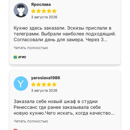
я хотела.
Ярослава
3 августа 2026
Кухню здесь заказали. Эскизы прислали в
телеграмм. Выбрали наиболее подходящий.
Согласовали день для замера. Через 3
недели кухня была уже готова. Остались
Читать полностью
довольны работой. Спасибо Ренессанс
мебель за качественную работу!
yaroslava1986
3 августа 2026
Заказала себе новый шкаф в студии
Ренессанс где ранее заказывала себе
новую кухню.Чего искать, когда качеством
вполне довольна. Служит кухня уже почти
Читать полностью
два года, нареканий нет.