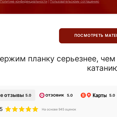
Политике конфиденциальности
|
Пользовательскому соглашению
ПОСМОТРЕТЬ МАТ
ержим планку серьезнее, чем
катани
е отзывы
5.0
5.0
5.0
5
На основе
945
оценок