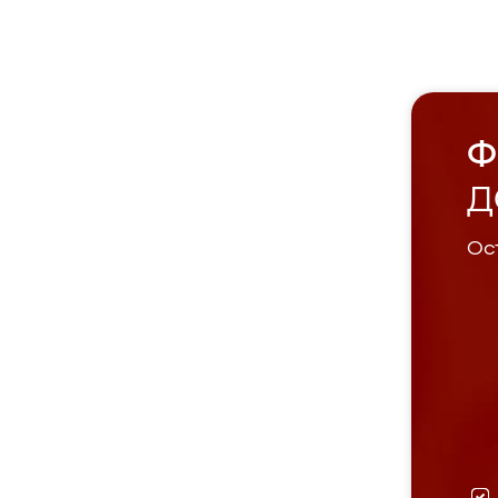
Ф
Д
Ост