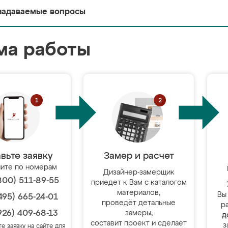
задаваемые вопросы
ма работы
вьте заявку
Замер и расчет
ите по номерам
Дизайнер-замерщик
800) 511-89-55
приедет к Вам с каталогом
материалов,
Вы
495) 665-24-01
проведёт детальные
р
926) 409-68-13
замеры,
д
составит проект и сделает
з
те заявку на сайте для