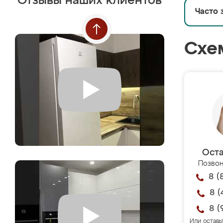
Отзывы наших клиентов
Часто 
Схе
Оста
Позвон
8 (
8 (
8 (
Или оставь