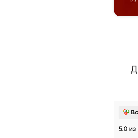
Д
Вс
5.0
из 