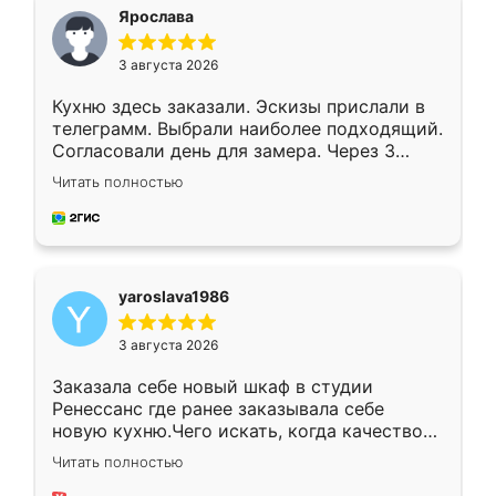
я хотела.
Ярослава
3 августа 2026
Кухню здесь заказали. Эскизы прислали в
телеграмм. Выбрали наиболее подходящий.
Согласовали день для замера. Через 3
недели кухня была уже готова. Остались
Читать полностью
довольны работой. Спасибо Ренессанс
мебель за качественную работу!
yaroslava1986
3 августа 2026
Заказала себе новый шкаф в студии
Ренессанс где ранее заказывала себе
новую кухню.Чего искать, когда качеством
вполне довольна. Служит кухня уже почти
Читать полностью
два года, нареканий нет.