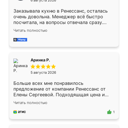
6 августа 2026
мебели буду заказывать только здесь.
Заказывала кухню в Ренессанс, осталась
очень довольна. Менеджер всё быстро
посчитала, на вопросы отвечала сразу.
Замерщик приехал в субботу, подошёл к
Читать полностью
делу со всей ответственностью. Собрали
за день, ребята работали аккуратно, даже
пыли почти не было. Качество отличное,
ящики ходят плавно, ничего не скрипит.
Всё подошло как влитое.
Аринка Р.
5 августа 2026
Больше всех мне понравилось
предложение от компании Ренессанс от
Елены Сергеевой. Подходяшщая цена и
короткие сроки изготовления. Приехавший
Читать полностью
для замера сотрудник Владислав
предложил по моему эскизу самый
1
подходящий вариант шкафа. Немного его
видоизменил, получилось даже лучше, чем