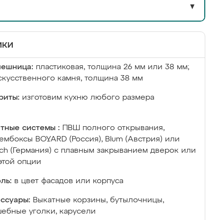
▼
ики
лешница:
пластиковая, толщина 26 мм или 38 мм;
скусственного камня, толщина 38 мм
риты:
изготовим кухню любого размера
тные системы :
ПВШ полного открывания,
ембоксы BOYARD (Россия), Blum (Австрия) или
ich (Германия) с плавным закрыванием дверок или
этой опции
ль:
в цвет фасадов или корпуса
ссуары:
Выкатные корзины, бутылочницы,
ебные уголки, карусели