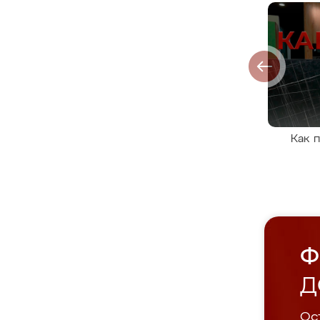
Как 
Ф
Д
Ост