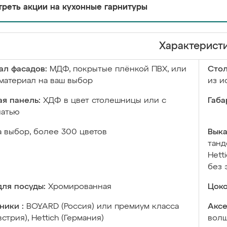
реть акции на кухонные гарнитуры
Характерист
ал фасадов:
МДФ, покрытые плёнкой ПВХ, или
Сто
материал на ваш выбор
из и
я панель:
ХДФ в цвет столешницы или с
Габа
чатью
а выбор, более 300 цветов
Выка
танд
Hett
без 
ля посуды:
Хромированная
Цоко
ники :
BOYARD (Россия) или премиум класса
Аксе
встрия), Hettich (Германия)
волш