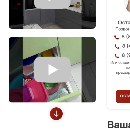
Оста
Позвон
8 (
8 (
8 (
Или оставь
ко
предвар
ОСТ
Ваша