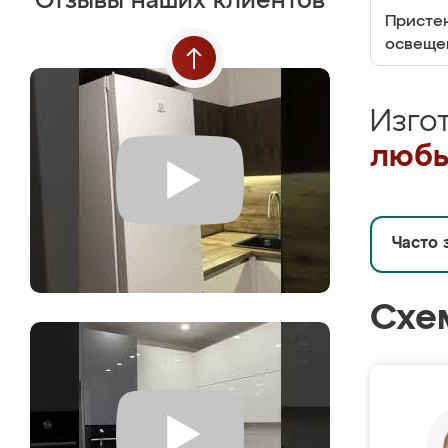
Отзывы наших клиентов
Пристен
освеще
Изго
любы
Часто 
Схе