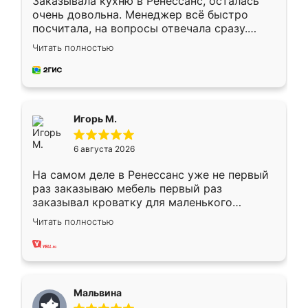
Заказывала кухню в Ренессанс, осталась
очень довольна. Менеджер всё быстро
посчитала, на вопросы отвечала сразу.
Замерщик приехал в субботу, подошёл к
Читать полностью
делу со всей ответственностью. Собрали
за день, ребята работали аккуратно, даже
пыли почти не было. Качество отличное,
ящики ходят плавно, ничего не скрипит.
Всё подошло как влитое.
Игорь М.
6 августа 2026
На самом деле в Ренессанс уже не первый
раз заказываю мебель первый раз
заказывал кроватку для маленького
ребёнка при его рождении ,во второй раз
Читать полностью
заказал шкаф-купе. По качеству очень
хорошее сборка достаточно быстрая,
также адекватные цены. До этого
сравнивал с разными конкурентами в этом
сегменте ,выбор у конкурентов куда
Мальвина
меньше, здесь же он более разнообразный.