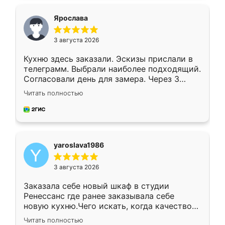
видоизменил, получилось даже лучше, чем
я хотела.
Ярослава
3 августа 2026
Кухню здесь заказали. Эскизы прислали в
телеграмм. Выбрали наиболее подходящий.
Согласовали день для замера. Через 3
недели кухня была уже готова. Остались
Читать полностью
довольны работой. Спасибо Ренессанс
мебель за качественную работу!
yaroslava1986
3 августа 2026
Заказала себе новый шкаф в студии
Ренессанс где ранее заказывала себе
новую кухню.Чего искать, когда качеством
вполне довольна. Служит кухня уже почти
Читать полностью