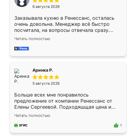
Мне нравится ,если что-то потребуется из
6 августа 2026
мебели буду заказывать только здесь.
Заказывала кухню в Ренессанс, осталась
очень довольна. Менеджер всё быстро
посчитала, на вопросы отвечала сразу.
Замерщик приехал в субботу, подошёл к
Читать полностью
делу со всей ответственностью. Собрали
за день, ребята работали аккуратно, даже
пыли почти не было. Качество отличное,
ящики ходят плавно, ничего не скрипит.
Всё подошло как влитое.
Аринка Р.
5 августа 2026
Больше всех мне понравилось
предложение от компании Ренессанс от
Елены Сергеевой. Подходяшщая цена и
короткие сроки изготовления. Приехавший
Читать полностью
для замера сотрудник Владислав
предложил по моему эскизу самый
1
подходящий вариант шкафа. Немного его