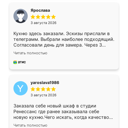
видоизменил, получилось даже лучше, чем
я хотела.
Ярослава
3 августа 2026
Кухню здесь заказали. Эскизы прислали в
телеграмм. Выбрали наиболее подходящий.
Согласовали день для замера. Через 3
недели кухня была уже готова. Остались
Читать полностью
довольны работой. Спасибо Ренессанс
мебель за качественную работу!
yaroslava1986
3 августа 2026
Заказала себе новый шкаф в студии
Ренессанс где ранее заказывала себе
новую кухню.Чего искать, когда качеством
вполне довольна. Служит кухня уже почти
Читать полностью