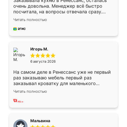
Заказывала кухню в Ренессанс, осталась
очень довольна. Менеджер всё быстро
посчитала, на вопросы отвечала сразу.
Замерщик приехал в субботу, подошёл к
Читать полностью
делу со всей ответственностью. Собрали
за день, ребята работали аккуратно, даже
пыли почти не было. Качество отличное,
ящики ходят плавно, ничего не скрипит.
Всё подошло как влитое.
Игорь М.
6 августа 2026
На самом деле в Ренессанс уже не первый
раз заказываю мебель первый раз
заказывал кроватку для маленького
ребёнка при его рождении ,во второй раз
Читать полностью
заказал шкаф-купе. По качеству очень
хорошее сборка достаточно быстрая,
также адекватные цены. До этого
сравнивал с разными конкурентами в этом
сегменте ,выбор у конкурентов куда
Мальвина
меньше, здесь же он более разнообразный.