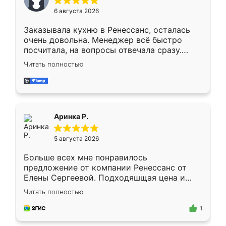
Мне нравится ,если что-то потребуется из
6 августа 2026
мебели буду заказывать только здесь.
Заказывала кухню в Ренессанс, осталась
очень довольна. Менеджер всё быстро
посчитала, на вопросы отвечала сразу.
Замерщик приехал в субботу, подошёл к
Читать полностью
делу со всей ответственностью. Собрали
за день, ребята работали аккуратно, даже
пыли почти не было. Качество отличное,
ящики ходят плавно, ничего не скрипит.
Всё подошло как влитое.
Аринка Р.
5 августа 2026
Больше всех мне понравилось
предложение от компании Ренессанс от
Елены Сергеевой. Подходяшщая цена и
короткие сроки изготовления. Приехавший
Читать полностью
для замера сотрудник Владислав
предложил по моему эскизу самый
1
подходящий вариант шкафа. Немного его