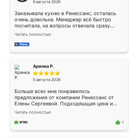
6 августа 2026
мебели буду заказывать только здесь.
Заказывала кухню в Ренессанс, осталась
очень довольна. Менеджер всё быстро
посчитала, на вопросы отвечала сразу.
Замерщик приехал в субботу, подошёл к
Читать полностью
делу со всей ответственностью. Собрали
за день, ребята работали аккуратно, даже
пыли почти не было. Качество отличное,
ящики ходят плавно, ничего не скрипит.
Всё подошло как влитое.
Аринка Р.
5 августа 2026
Больше всех мне понравилось
предложение от компании Ренессанс от
Елены Сергеевой. Подходяшщая цена и
короткие сроки изготовления. Приехавший
Читать полностью
для замера сотрудник Владислав
предложил по моему эскизу самый
1
подходящий вариант шкафа. Немного его
видоизменил, получилось даже лучше, чем