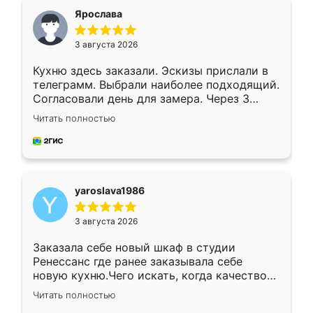
я хотела.
Ярослава
3 августа 2026
Кухню здесь заказали. Эскизы прислали в
телеграмм. Выбрали наиболее подходящий.
Согласовали день для замера. Через 3
недели кухня была уже готова. Остались
Читать полностью
довольны работой. Спасибо Ренессанс
мебель за качественную работу!
yaroslava1986
3 августа 2026
Заказала себе новый шкаф в студии
Ренессанс где ранее заказывала себе
новую кухню.Чего искать, когда качеством
вполне довольна. Служит кухня уже почти
Читать полностью
два года, нареканий нет.