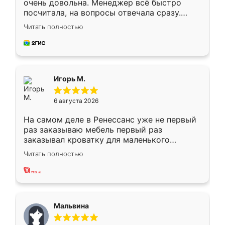
очень довольна. Менеджер всё быстро
посчитала, на вопросы отвечала сразу.
Замерщик приехал в субботу, подошёл к
Читать полностью
делу со всей ответственностью. Собрали
за день, ребята работали аккуратно, даже
пыли почти не было. Качество отличное,
ящики ходят плавно, ничего не скрипит.
Всё подошло как влитое.
Игорь М.
6 августа 2026
На самом деле в Ренессанс уже не первый
раз заказываю мебель первый раз
заказывал кроватку для маленького
ребёнка при его рождении ,во второй раз
Читать полностью
заказал шкаф-купе. По качеству очень
хорошее сборка достаточно быстрая,
также адекватные цены. До этого
сравнивал с разными конкурентами в этом
сегменте ,выбор у конкурентов куда
Мальвина
меньше, здесь же он более разнообразный.
Мне нравится ,если что-то потребуется из