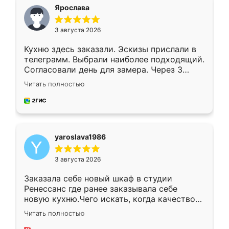
я хотела.
Ярослава
3 августа 2026
Кухню здесь заказали. Эскизы прислали в
телеграмм. Выбрали наиболее подходящий.
Согласовали день для замера. Через 3
недели кухня была уже готова. Остались
Читать полностью
довольны работой. Спасибо Ренессанс
мебель за качественную работу!
yaroslava1986
3 августа 2026
Заказала себе новый шкаф в студии
Ренессанс где ранее заказывала себе
новую кухню.Чего искать, когда качеством
вполне довольна. Служит кухня уже почти
Читать полностью
два года, нареканий нет.