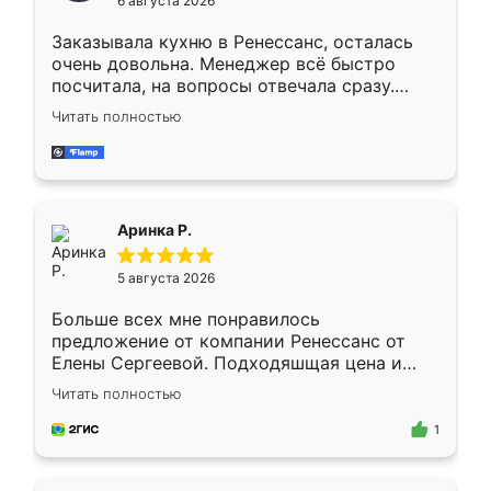
6 августа 2026
мебели буду заказывать только здесь.
Заказывала кухню в Ренессанс, осталась
очень довольна. Менеджер всё быстро
посчитала, на вопросы отвечала сразу.
Замерщик приехал в субботу, подошёл к
Читать полностью
делу со всей ответственностью. Собрали
за день, ребята работали аккуратно, даже
пыли почти не было. Качество отличное,
ящики ходят плавно, ничего не скрипит.
Всё подошло как влитое.
Аринка Р.
5 августа 2026
Больше всех мне понравилось
предложение от компании Ренессанс от
Елены Сергеевой. Подходяшщая цена и
короткие сроки изготовления. Приехавший
Читать полностью
для замера сотрудник Владислав
предложил по моему эскизу самый
1
подходящий вариант шкафа. Немного его
видоизменил, получилось даже лучше, чем