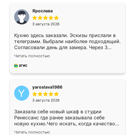
видоизменил, получилось даже лучше, чем
я хотела.
Ярослава
3 августа 2026
Кухню здесь заказали. Эскизы прислали в
телеграмм. Выбрали наиболее подходящий.
Согласовали день для замера. Через 3
недели кухня была уже готова. Остались
Читать полностью
довольны работой. Спасибо Ренессанс
мебель за качественную работу!
yaroslava1986
3 августа 2026
Заказала себе новый шкаф в студии
Ренессанс где ранее заказывала себе
новую кухню.Чего искать, когда качеством
вполне довольна. Служит кухня уже почти
Читать полностью