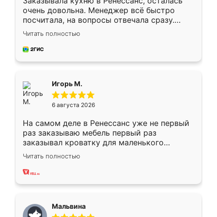
Заказывала кухню в Ренессанс, осталась
очень довольна. Менеджер всё быстро
посчитала, на вопросы отвечала сразу.
Замерщик приехал в субботу, подошёл к
Читать полностью
делу со всей ответственностью. Собрали
за день, ребята работали аккуратно, даже
пыли почти не было. Качество отличное,
ящики ходят плавно, ничего не скрипит.
Всё подошло как влитое.
Игорь М.
6 августа 2026
На самом деле в Ренессанс уже не первый
раз заказываю мебель первый раз
заказывал кроватку для маленького
ребёнка при его рождении ,во второй раз
Читать полностью
заказал шкаф-купе. По качеству очень
хорошее сборка достаточно быстрая,
также адекватные цены. До этого
сравнивал с разными конкурентами в этом
сегменте ,выбор у конкурентов куда
Мальвина
меньше, здесь же он более разнообразный.