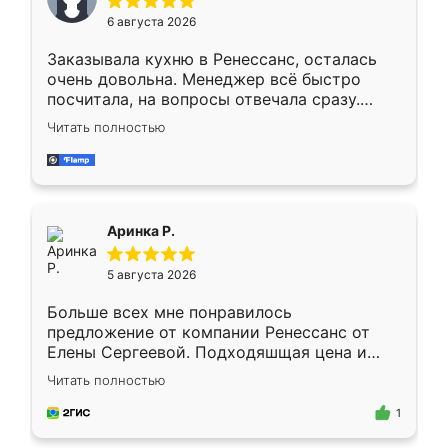
Мне нравится ,если что-то потребуется из
6 августа 2026
мебели буду заказывать только здесь.
Заказывала кухню в Ренессанс, осталась
очень довольна. Менеджер всё быстро
посчитала, на вопросы отвечала сразу.
Замерщик приехал в субботу, подошёл к
Читать полностью
делу со всей ответственностью. Собрали
за день, ребята работали аккуратно, даже
пыли почти не было. Качество отличное,
ящики ходят плавно, ничего не скрипит.
Всё подошло как влитое.
Аринка Р.
5 августа 2026
Больше всех мне понравилось
предложение от компании Ренессанс от
Елены Сергеевой. Подходяшщая цена и
короткие сроки изготовления. Приехавший
Читать полностью
для замера сотрудник Владислав
предложил по моему эскизу самый
1
подходящий вариант шкафа. Немного его