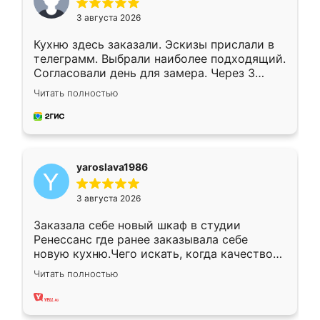
3 августа 2026
Кухню здесь заказали. Эскизы прислали в
телеграмм. Выбрали наиболее подходящий.
Согласовали день для замера. Через 3
недели кухня была уже готова. Остались
Читать полностью
довольны работой. Спасибо Ренессанс
мебель за качественную работу!
yaroslava1986
3 августа 2026
Заказала себе новый шкаф в студии
Ренессанс где ранее заказывала себе
новую кухню.Чего искать, когда качеством
вполне довольна. Служит кухня уже почти
Читать полностью
два года, нареканий нет.