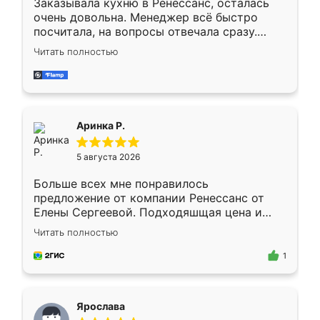
Заказывала кухню в Ренессанс, осталась
очень довольна. Менеджер всё быстро
посчитала, на вопросы отвечала сразу.
Замерщик приехал в субботу, подошёл к
Читать полностью
делу со всей ответственностью. Собрали
за день, ребята работали аккуратно, даже
пыли почти не было. Качество отличное,
ящики ходят плавно, ничего не скрипит.
Всё подошло как влитое.
Аринка Р.
5 августа 2026
Больше всех мне понравилось
предложение от компании Ренессанс от
Елены Сергеевой. Подходяшщая цена и
короткие сроки изготовления. Приехавший
Читать полностью
для замера сотрудник Владислав
предложил по моему эскизу самый
1
подходящий вариант шкафа. Немного его
видоизменил, получилось даже лучше, чем
я хотела.
Ярослава