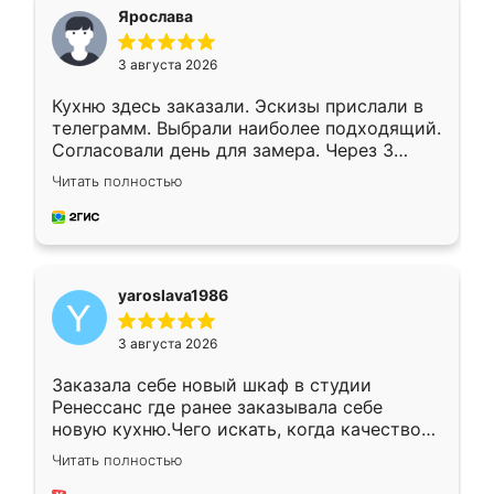
я хотела.
Ярослава
3 августа 2026
Кухню здесь заказали. Эскизы прислали в
телеграмм. Выбрали наиболее подходящий.
Согласовали день для замера. Через 3
недели кухня была уже готова. Остались
Читать полностью
довольны работой. Спасибо Ренессанс
мебель за качественную работу!
yaroslava1986
3 августа 2026
Заказала себе новый шкаф в студии
Ренессанс где ранее заказывала себе
новую кухню.Чего искать, когда качеством
вполне довольна. Служит кухня уже почти
Читать полностью
два года, нареканий нет.