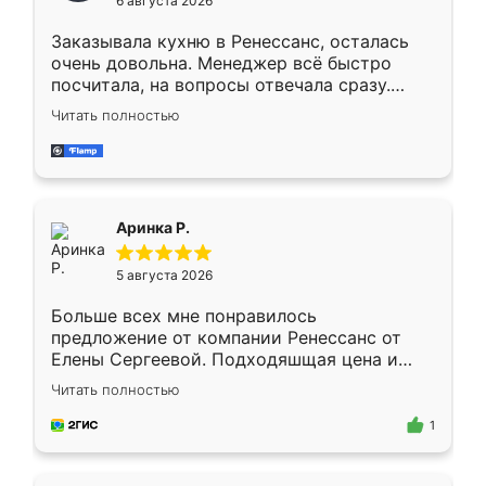
6 августа 2026
мебели буду заказывать только здесь.
Заказывала кухню в Ренессанс, осталась
очень довольна. Менеджер всё быстро
посчитала, на вопросы отвечала сразу.
Замерщик приехал в субботу, подошёл к
Читать полностью
делу со всей ответственностью. Собрали
за день, ребята работали аккуратно, даже
пыли почти не было. Качество отличное,
ящики ходят плавно, ничего не скрипит.
Всё подошло как влитое.
Аринка Р.
5 августа 2026
Больше всех мне понравилось
предложение от компании Ренессанс от
Елены Сергеевой. Подходяшщая цена и
короткие сроки изготовления. Приехавший
Читать полностью
для замера сотрудник Владислав
предложил по моему эскизу самый
1
подходящий вариант шкафа. Немного его
видоизменил, получилось даже лучше, чем