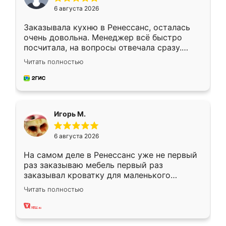
6 августа 2026
Заказывала кухню в Ренессанс, осталась
очень довольна. Менеджер всё быстро
посчитала, на вопросы отвечала сразу.
Замерщик приехал в субботу, подошёл к
Читать полностью
делу со всей ответственностью. Собрали
за день, ребята работали аккуратно, даже
пыли почти не было. Качество отличное,
ящики ходят плавно, ничего не скрипит.
Всё подошло как влитое.
Игорь М.
6 августа 2026
На самом деле в Ренессанс уже не первый
раз заказываю мебель первый раз
заказывал кроватку для маленького
ребёнка при его рождении ,во второй раз
Читать полностью
заказал шкаф-купе. По качеству очень
хорошее сборка достаточно быстрая,
также адекватные цены. До этого
сравнивал с разными конкурентами в этом