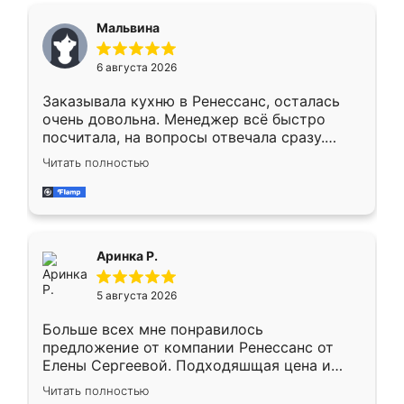
сегменте ,выбор у конкурентов куда
Мальвина
меньше, здесь же он более разнообразный.
Мне нравится ,если что-то потребуется из
6 августа 2026
мебели буду заказывать только здесь.
Заказывала кухню в Ренессанс, осталась
очень довольна. Менеджер всё быстро
посчитала, на вопросы отвечала сразу.
Замерщик приехал в субботу, подошёл к
Читать полностью
делу со всей ответственностью. Собрали
за день, ребята работали аккуратно, даже
пыли почти не было. Качество отличное,
ящики ходят плавно, ничего не скрипит.
Всё подошло как влитое.
Аринка Р.
5 августа 2026
Больше всех мне понравилось
предложение от компании Ренессанс от
Елены Сергеевой. Подходяшщая цена и
короткие сроки изготовления. Приехавший
Читать полностью
для замера сотрудник Владислав