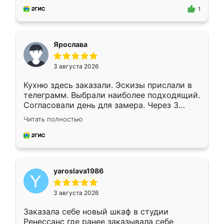
предложил по моему эскизу самый
1
подходящий вариант шкафа. Немного его
видоизменил, получилось даже лучше, чем
я хотела.
Ярослава
3 августа 2026
Кухню здесь заказали. Эскизы прислали в
телеграмм. Выбрали наиболее подходящий.
Согласовали день для замера. Через 3
недели кухня была уже готова. Остались
Читать полностью
довольны работой. Спасибо Ренессанс
мебель за качественную работу!
yaroslava1986
3 августа 2026
Заказала себе новый шкаф в студии
Ренессанс где ранее заказывала себе