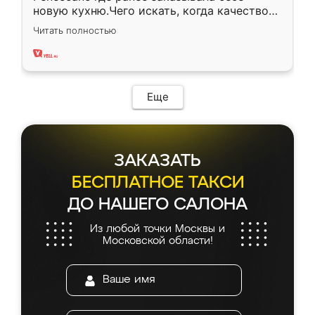
новую кухню.Чего искать, когда качеством
вполне довольна. Служит кухня уже почти
Читать полностью
два года, нареканий нет.
Еще
ЗАКАЗАТЬ
БЕСПЛАТНОЕ ТАКСИ
ДО НАШЕГО САЛОНА
Из любой точки Москвы и
Московской области!