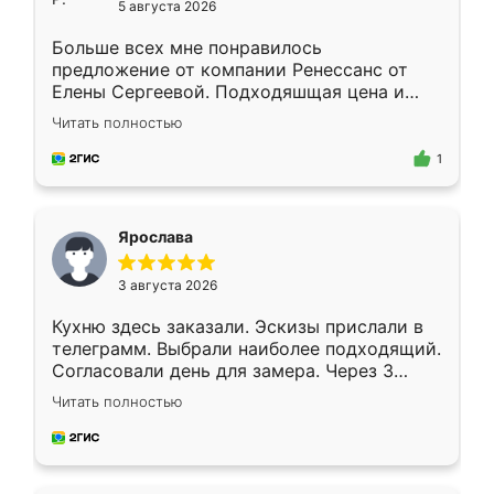
5 августа 2026
Больше всех мне понравилось
предложение от компании Ренессанс от
Елены Сергеевой. Подходяшщая цена и
короткие сроки изготовления. Приехавший
Читать полностью
для замера сотрудник Владислав
предложил по моему эскизу самый
1
подходящий вариант шкафа. Немного его
видоизменил, получилось даже лучше, чем
я хотела.
Ярослава
3 августа 2026
Кухню здесь заказали. Эскизы прислали в
телеграмм. Выбрали наиболее подходящий.
Согласовали день для замера. Через 3
недели кухня была уже готова. Остались
Читать полностью
довольны работой. Спасибо Ренессанс
мебель за качественную работу!