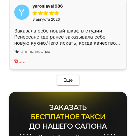
yaroslava1986
3 августа 2026
Заказала себе новый шкаф в студии
Ренессанс где ранее заказывала себе
новую кухню.Чего искать, когда качеством
вполне довольна. Служит кухня уже почти
Читать полностью
два года, нареканий нет.
Еще
ЗАКАЗАТЬ
БЕСПЛАТНОЕ ТАКСИ
ДО НАШЕГО САЛОНА