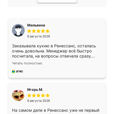
Мальвина
6 августа 2026
Заказывала кухню в Ренессанс, осталась
очень довольна. Менеджер всё быстро
посчитала, на вопросы отвечала сразу.
Замерщик приехал в субботу, подошёл к
Читать полностью
делу со всей ответственностью. Собрали
за день, ребята работали аккуратно, даже
пыли почти не было. Качество отличное,
ящики ходят плавно, ничего не скрипит.
Всё подошло как влитое.
Игорь М.
6 августа 2026
На самом деле в Ренессанс уже не первый