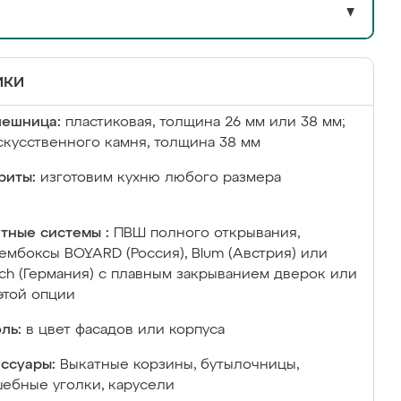
▼
ики
лешница:
пластиковая, толщина 26 мм или 38 мм;
скусственного камня, толщина 38 мм
риты:
изготовим кухню любого размера
тные системы :
ПВШ полного открывания,
ембоксы BOYARD (Россия), Blum (Австрия) или
ich (Германия) с плавным закрыванием дверок или
этой опции
ль:
в цвет фасадов или корпуса
ссуары:
Выкатные корзины, бутылочницы,
ебные уголки, карусели