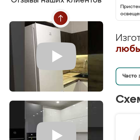
Отзывы наших клиентов
Пристен
освеще
Изго
любы
Часто 
Схе