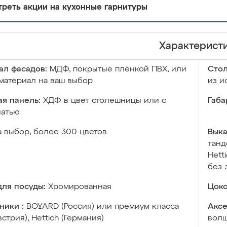
реть акции на кухонные гарнитуры
Характерист
ал фасадов:
МДФ, покрытые плёнкой ПВХ, или
Сто
материал на ваш выбор
из и
я панель:
ХДФ в цвет столешницы или с
Габа
чатью
а выбор, более 300 цветов
Выка
танд
Hett
без 
ля посуды:
Хромированная
Цоко
ники :
BOYARD (Россия) или премиум класса
Аксе
встрия), Hettich (Германия)
волш