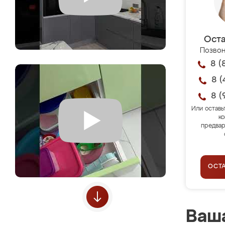
Оста
Позвон
8 (
8 (
8 (
Или оставь
ко
предвар
ОСТ
Ваша