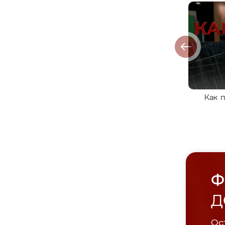
Как 
Ф
Д
Ост