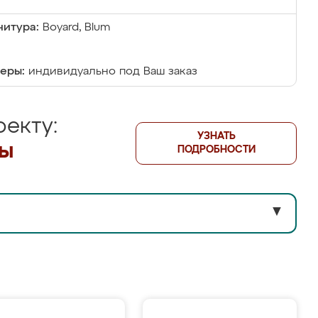
итура:
Boyard, Blum
еры:
индивидуально под Ваш заказ
екту:
УЗНАТЬ
лы
ПОДРОБНОСТИ
▼