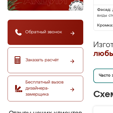
Фасад:
виды ст
Кромка
Обратный звонок
Изго
любы
Заказать расчёт
Часто 
Бесплатный вызов
дизайнера-
Схе
замерщика