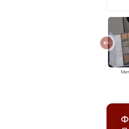
Мат
Ф