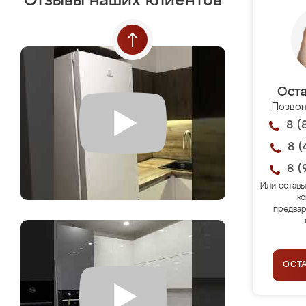
Отзывы наших клиентов
Оста
Позвон
8 (
8 (
8 (
Или оставь
ко
предвар
ОСТ