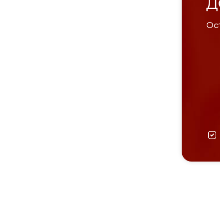
Д
Ост