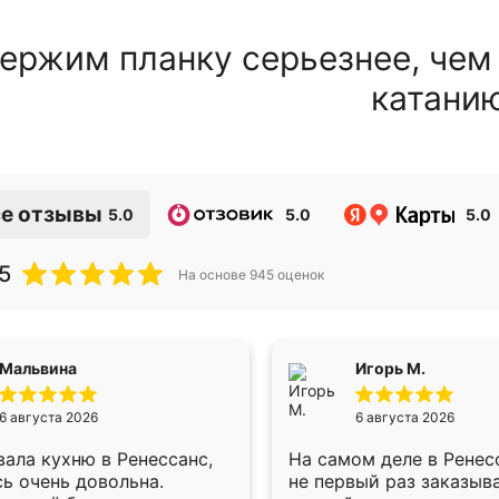
ержим планку серьезнее, чем
катани
е отзывы
5.0
5.0
5.0
5
На основе
945
оценок
Мальвина
Игорь М.
6 августа 2026
6 августа 2026
ала кухню в Ренессанс,
На самом деле в Ренес
ь очень довольна.
не первый раз заказыв