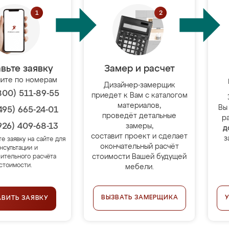
вьте заявку
Замер и расчет
ите по номерам
Дизайнер-замерщик
800) 511-89-55
приедет к Вам с каталогом
материалов,
Вы
495) 665-24-01
проведёт детальные
р
926) 409-68-13
замеры,
д
составит проект и сделает
з
те заявку на сайте для
окончательный расчёт
нсультации и
стоимости Вашей будущей
ительного расчёта
стоимости.
мебели.
ВЫЗВАТЬ ЗАМЕРЩИКА
АВИТЬ ЗАЯВКУ