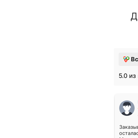
Д
Вс
5.0
из 
Заказыв
осталас