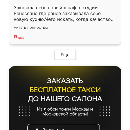
Заказала себе новый шкаф в студии
Ренессанс где ранее заказывала себе
новую кухню.Чего искать, когда качеством
вполне довольна. Служит кухня уже почти
Читать полностью
два года, нареканий нет.
Еще
ЗАКАЗАТЬ
БЕСПЛАТНОЕ ТАКСИ
ДО НАШЕГО САЛОНА
Из любой точки Москвы и
Московской области!