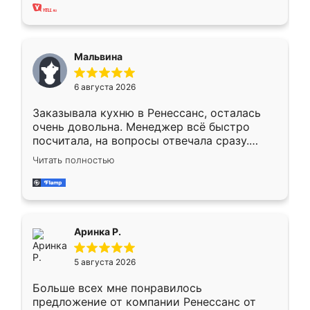
хорошее сборка достаточно быстрая,
также адекватные цены. До этого
сравнивал с разными конкурентами в этом
сегменте ,выбор у конкурентов куда
Мальвина
меньше, здесь же он более разнообразный.
Мне нравится ,если что-то потребуется из
6 августа 2026
мебели буду заказывать только здесь.
Заказывала кухню в Ренессанс, осталась
очень довольна. Менеджер всё быстро
посчитала, на вопросы отвечала сразу.
Замерщик приехал в субботу, подошёл к
Читать полностью
делу со всей ответственностью. Собрали
за день, ребята работали аккуратно, даже
пыли почти не было. Качество отличное,
ящики ходят плавно, ничего не скрипит.
Всё подошло как влитое.
Аринка Р.
5 августа 2026
Больше всех мне понравилось
предложение от компании Ренессанс от